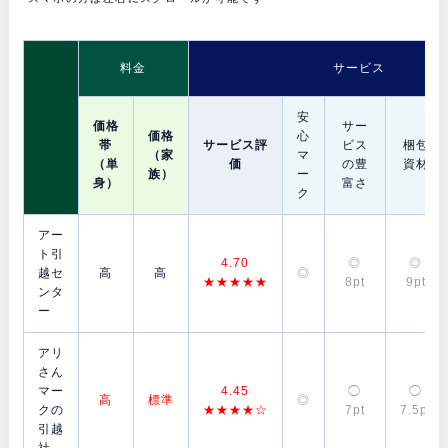
料金
サービス
安
価格
サー
価格
心
帯
サービス評
ビス
梱包
（家
マ
（単
価
の豊
資材
族）
ー
身）
富さ
ク
アー
ト引
4.70
◎
◎
越セ
高
高
◎
★★★★★
8pt
9pt
ンタ
ー
アリ
さん
マー
4.45
◯
◯
高
標準
◎
クの
★★★★☆
7pt
7.5pt
引越