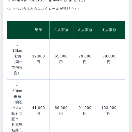
-スマホの方は左右にスクロールが可能です-
5
単身
２人家族
３人家族
４人家族
～
15km
未満
39,000
65,000
79,000
89,000
106
（同一
円
円
円
円
市内程
度）
～
50km
未満
（明石
市⇄大
41,000
69,000
91,000
103,000
120
阪府大
円
円
円
円
阪市・
兵庫県
姫路市