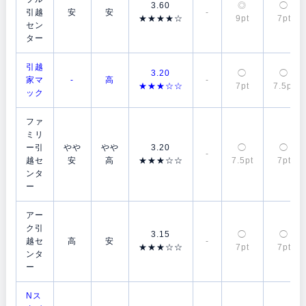
3.60
◎
◯
引越
安
安
-
★★★★☆
9pt
7pt
セン
ター
引越
3.20
◯
◯
家マ
-
高
-
★★★☆☆
7pt
7.5pt
ック
ファ
ミリ
ー引
やや
やや
3.20
◯
◯
-
越セ
安
高
★★★☆☆
7.5pt
7pt
ンタ
ー
アー
ク引
3.15
◯
◯
越セ
高
安
-
★★★☆☆
7pt
7pt
ンタ
ー
Nス