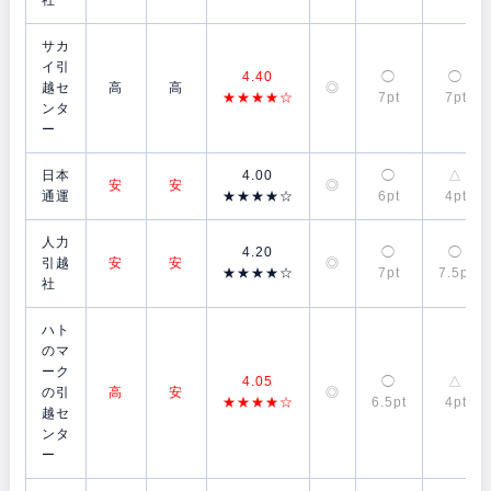
社
サカ
イ引
4.40
◯
◯
越セ
高
高
◎
★★★★☆
7pt
7pt
ンタ
ー
日本
4.00
◯
△
安
安
◎
通運
★★★★☆
6pt
4pt
人力
4.20
◯
◯
引越
安
安
◎
★★★★☆
7pt
7.5pt
社
ハト
のマ
ーク
4.05
◯
△
の引
高
安
◎
★★★★☆
6.5pt
4pt
越セ
ンタ
ー