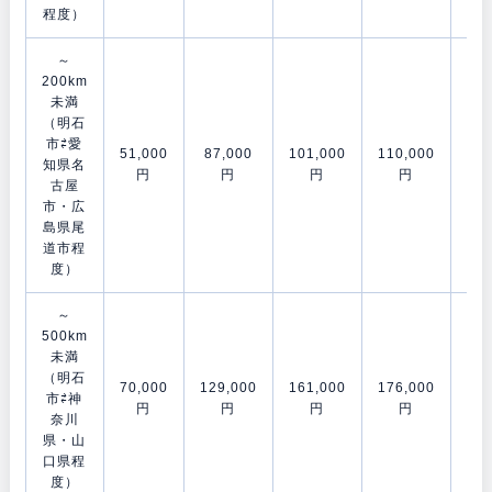
程度）
～
200km
未満
（明石
市⇄愛
51,000
87,000
101,000
110,000
153
知県名
円
円
円
円
古屋
市・広
島県尾
道市程
度）
～
500km
未満
（明石
70,000
129,000
161,000
176,000
202
市⇄神
円
円
円
円
奈川
県・山
口県程
度）