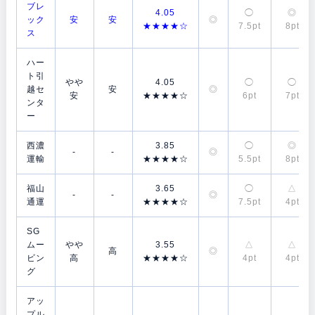
ブレ
4.05
◯
◎
ック
安
安
◎
★★★★☆
7.5pt
8pt
ス
ハー
ト引
やや
4.05
◯
◯
越セ
安
◎
安
★★★★☆
6pt
7pt
ンタ
ー
西濃
3.85
◯
◎
-
-
◎
運輸
★★★★☆
5.5pt
8pt
福山
3.65
◯
△
-
-
◎
通運
★★★★☆
7.5pt
4pt
SG
ムー
やや
3.55
△
△
高
◎
ビン
高
★★★★☆
4pt
4pt
グ
アッ
プル