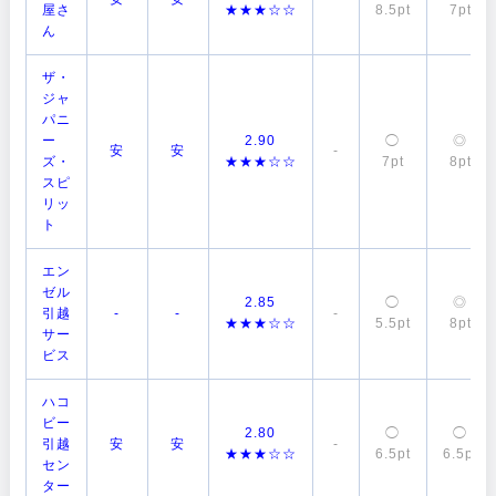
屋さ
★★★☆☆
8.5pt
7pt
ん
ザ・
ジャ
パニ
ー
2.90
◯
◎
安
安
-
ズ・
★★★☆☆
7pt
8pt
スピ
リッ
ト
エン
ゼル
2.85
◯
◎
引越
-
-
-
★★★☆☆
5.5pt
8pt
サー
ビス
ハコ
ビー
2.80
◯
◯
引越
安
安
-
★★★☆☆
6.5pt
6.5pt
セン
ター