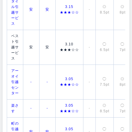
タイ
ル引
3.15
◎
◎
安
安
-
越サ
★★★☆☆
8.5pt
8pt
ービ
ス
ベス
ト引
3.10
◯
◯
越サ
安
安
-
★★★☆☆
6.5pt
7pt
ービ
ス
アー
オイ
3.05
◯
◎
引越
-
-
-
★★★☆☆
7.5pt
8pt
セン
ター
楽さ
3.05
◎
◯
-
-
-
す
★★★☆☆
8.5pt
7pt
町の
引越
3.05
◯
◯
安
安
-