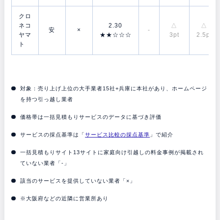
クロ
ネコ
2.30
△
△
安
×
-
ヤマ
★★☆☆☆
3pt
2.5pt
ト
対象：売り上げ上位の大手業者15社+兵庫に本社があり、ホームページ
を持つ引っ越し業者
価格帯は一括見積もりサービスのデータに基づき評価
サービスの採点基準は「
サービス比較の採点基準
」で紹介
一括見積もりサイト13サイトに家庭向け引越しの料金事例が掲載され
ていない業者「-」
該当のサービスを提供していない業者「×」
※大阪府などの近隣に営業所あり