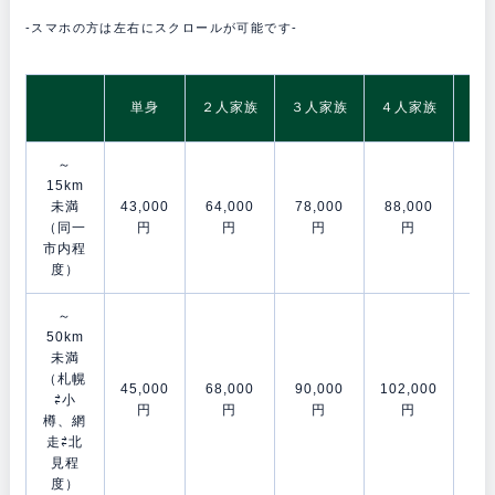
-スマホの方は左右にスクロールが可能です-
5
単身
２人家族
３人家族
４人家族
～
15km
未満
43,000
64,000
78,000
88,000
105
（同一
円
円
円
円
市内程
度）
～
50km
未満
（札幌
45,000
68,000
90,000
102,000
119
⇄小
円
円
円
円
樽、網
走⇄北
見程
度）