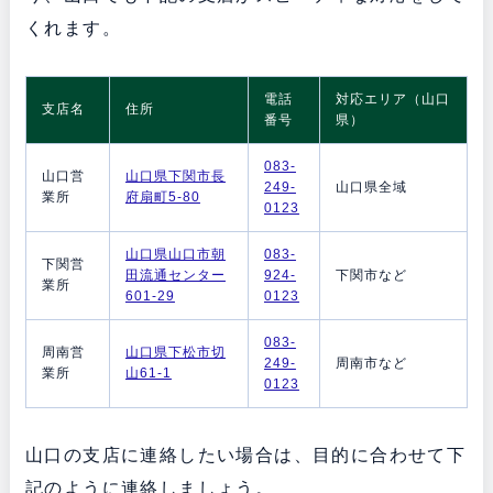
くれます。
電話
対応エリア（山口
支店名
住所
番号
県）
083-
山口営
山口県下関市長
249-
山口県全域
業所
府扇町5-80
0123
山口県山口市朝
083-
下関営
田流通センター
924-
下関市など
業所
601-29
0123
083-
周南営
山口県下松市切
249-
周南市など
業所
山61-1
0123
山口の支店に連絡したい場合は、目的に合わせて下
記のように連絡しましょう。