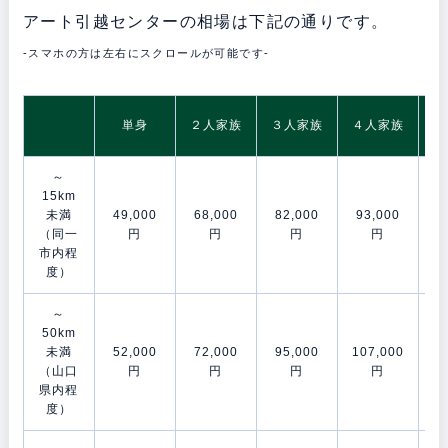
アート引越センターの相場は下記の通りです。
-スマホの方は左右にスクロールが可能です-
5
単身
２人家族
３人家族
４人家族
～
15km
未満
49,000
68,000
82,000
93,000
11
（同一
円
円
円
円
市内程
度）
～
50km
未満
52,000
72,000
95,000
107,000
12
（山口
円
円
円
円
県内程
度）