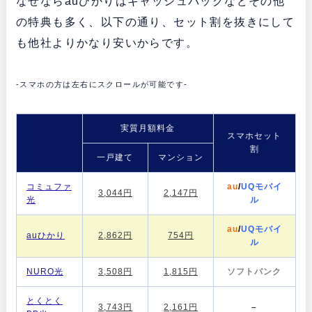
なぜならauひかりはキャッシュバックなどその他
の特典も多く、以下の通り、セット割を抜きにして
も他社よりかなり安いからです。
-スマホの方は左右にスクロールが可能です-
実質月額料金
スマホセット
割
一戸建て
マンション
コミュファ
au
/
UQモバイ
3,044円
2,147円
光
ル
au
/
UQモバイ
auひかり
2,862円
754円
ル
NURO光
3,508円
1,815円
ソフトバンク
とくとく
3,743円
2,161円
–