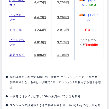
@TCOMヒ
au
/
UQモバイ
4,475円
3,256円
カリ
ル
/
LIBMO
ビッグロー
au
/
UQモバイ
4,473円
3,268円
ブ光
ル
ドコモ光
4,233円
2,913円
ドコモ
ソフトバン
ソフトバン
4,810円
3,270円
ク光
ク
/
Y!mobile
楽天ひかり
5,896円
4,708円
–
契約満期まで利用する場合の（総費用-キャッシュバック）÷利用月。
契約期間がないものは一戸建て3年、マンション2年利用する場合を想
定
一戸建てはタイプは下り1Gbps未満のプランは対象外
マンションの設備や大きさで料金が変わり、選べないものは、最も高