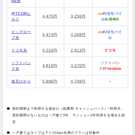
BB光
@TCOMヒ
au
/
UQモバイ
4,475円
3,256円
カリ
ル
/
LIBMO
ビッグロー
au
/
UQモバイ
4,473円
3,268円
ブ光
ル
ドコモ光
4,233円
2,913円
ドコモ
ソフトバン
ソフトバン
4,810円
3,270円
ク光
ク
/
Y!mobile
楽天ひかり
5,896円
4,708円
–
契約満期まで利用する場合の（総費用-キャッシュバック）÷利用月。
契約期間がないものは一戸建て3年、マンション2年利用する場合を想
定
一戸建てはタイプは下り1Gbps未満のプランは対象外