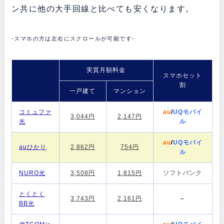
ン共に他の大手回線と比べても安くなります。
-スマホの方は左右にスクロールが可能です-
実質月額料金
スマホセット
割
一戸建て
マンション
コミュファ
au
/
UQモバイ
3,044円
2,147円
光
ル
au
/
UQモバイ
auひかり
2,862円
754円
ル
NURO光
3,508円
1,815円
ソフトバンク
とくとく
3,743円
2,161円
–
BB光