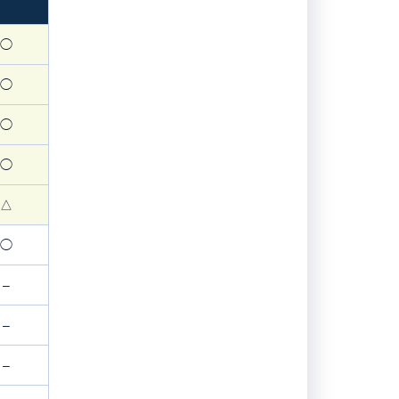
◯
◯
◯
◯
△
◯
–
–
–