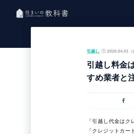
引越し
2026.04.01
（
引越し料金
すめ業者と
「引越し代金はク
「クレジットカー