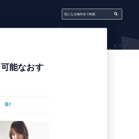
カ可能なおす
B!