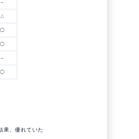
–
△
◯
◯
–
◯
結果、優れていた