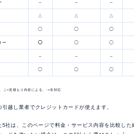
ー
–
–
–
△
△
△
◯
◯
◯
ター
◯
◯
◯
–
–
–
◯
◯
◯
、△=見積もり内容による、-=非対応
の引越し業者でクレジットカードが使えます。
た5社は、このページで料金・サービス内容を比較した