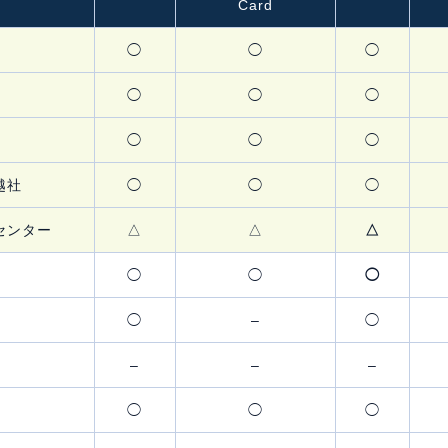
Card
◯
◯
◯
◯
◯
◯
◯
◯
◯
越社
◯
◯
◯
センター
△
△
△
◯
◯
◯
◯
–
◯
–
–
–
◯
◯
◯