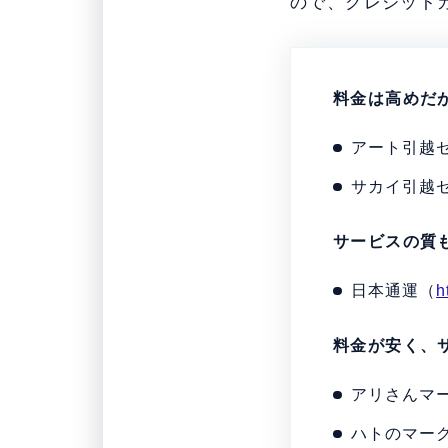
ので、クレジット
料金は高めだ
アート引越
サカイ引越
サービスの質
日本通運（
h
料金が安く、
アリさんマ
ハトのマー