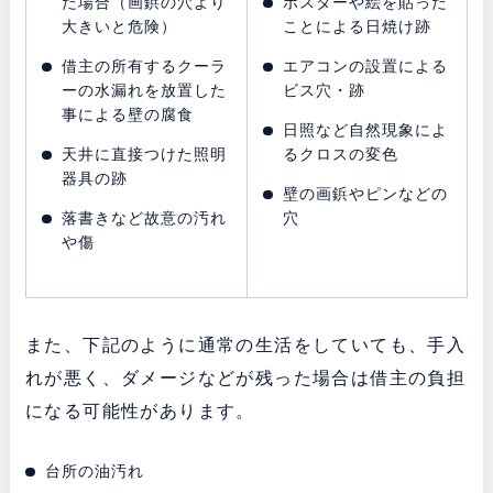
た場合（画鋲の穴より
ポスターや絵を貼った
大きいと危険）
ことによる日焼け跡
借主の所有するクーラ
エアコンの設置による
ーの水漏れを放置した
ビス穴・跡
事による壁の腐食
日照など自然現象によ
天井に直接つけた照明
るクロスの変色
器具の跡
壁の画鋲やピンなどの
落書きなど故意の汚れ
穴
や傷
また、下記のように通常の生活をしていても、手入
れが悪く、ダメージなどが残った場合は借主の負担
になる可能性があります。
台所の油汚れ