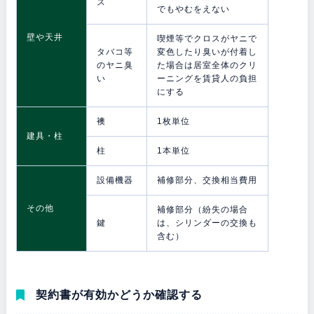
ス
でもやむをえない
壁や天井
喫煙等でクロスがヤニで
タバコ等
変色したり臭いが付着し
のヤニ臭
た場合は居室全体のクリ
い
ーニングを賃貸人の負担
にする
襖
1枚単位
建具・柱
柱
1本単位
設備機器
補修部分、交換相当費用
その他
補修部分（紛失の場合
鍵
は、シリンダーの交換も
含む）
契約書が有効かどうか確認する