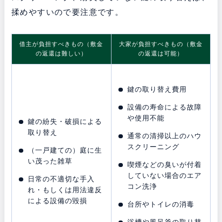
揉めやすいので要注意です。
借主が負担すべきもの（敷金
大家が負担すべきもの（敷金
の返還は難しい）
の返還は可能）
鍵の取り替え費用
設備の寿命による故障
や使用不能
鍵の紛失・破損による
取り替え
通常の清掃以上のハウ
スクリーニング
（一戸建ての）庭に生
い茂った雑草
喫煙などの臭いが付着
していない場合のエア
日常の不適切な手入
コン洗浄
れ・もしくは用法違反
による設備の毀損
台所やトイレの消毒