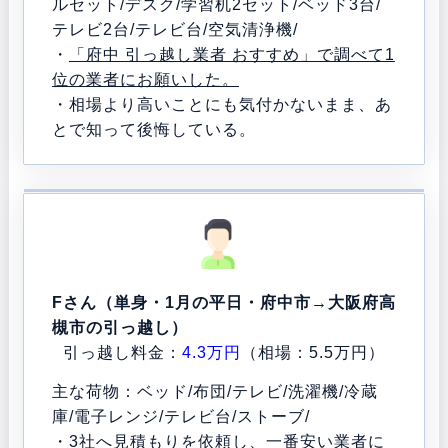
ルセット/デスク/学習机2セット/ベッド3台/
テレビ2台/テレビ台/空気清浄機/
・
「府中 引っ越し業者 おすすめ」で調べて1
位の業者にお願いした。
・相場より高いことにも気付かないまま、あ
とで知って後悔している。
Fさん（単身・1月の平日・府中市→大阪府高
槻市の引っ越し）
引っ越し料金：
4.3万円
（相場：5.5万円）
主な荷物：ベッド/布団/テレビ/洗濯機/冷蔵
庫/電子レンジ/テレビ台/ストーブ/
・
3社へ見積もりを依頼し、一番安い業者に