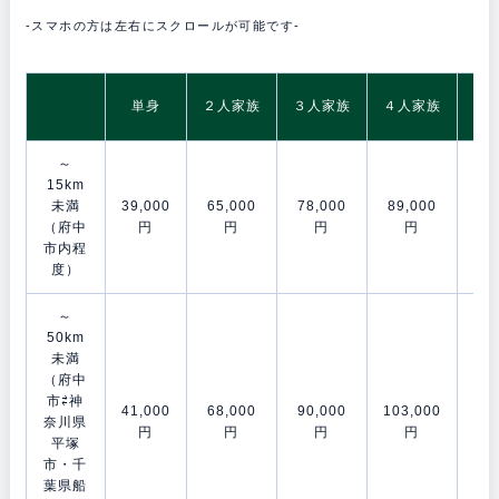
-スマホの方は左右にスクロールが可能です-
5
単身
２人家族
３人家族
４人家族
～
15km
未満
39,000
65,000
78,000
89,000
106
（府中
円
円
円
円
市内程
度）
～
50km
未満
（府中
市⇄神
41,000
68,000
90,000
103,000
121
奈川県
円
円
円
円
平塚
市・千
葉県船