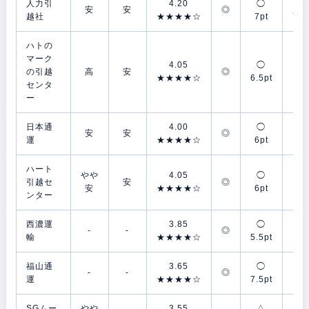
人力引
4.20
◯
◯
安
安
◎
越社
★★★★☆
7pt
7.5
ハトの
マーク
4.05
◯
△
の引越
高
安
◎
★★★★☆
6.5pt
4p
センタ
ー
日本通
4.00
◯
△
安
安
◎
運
★★★★☆
6pt
4p
ハート
やや
4.05
◯
◯
引越セ
安
◎
安
★★★★☆
6pt
7p
ンター
西濃運
3.85
◯
◎
-
-
◎
輸
★★★★☆
5.5pt
8p
福山通
3.65
◯
△
-
-
◎
運
★★★★☆
7.5pt
4p
SGムー
やや
3.55
△
△