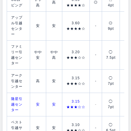
高
◎
ビング
高
★★★★☆
4pt
4p
アップ
ル引越
3.60
◎
◯
安
安
-
センタ
★★★★☆
9pt
7p
ー
ファミ
リー引
やや
やや
3.20
◯
◯
-
越セン
安
高
★★★☆☆
7.5pt
7p
ター
アーク
3.15
◯
◯
引越セ
高
安
-
★★★☆☆
7pt
7p
ンター
隆星引
3.15
◯
◯
越セン
安
安
-
★★★☆☆
7pt
7p
ター
ベスト
3.10
◯
◯
引越サ
安
安
-
★★★☆☆
6.5pt
7p