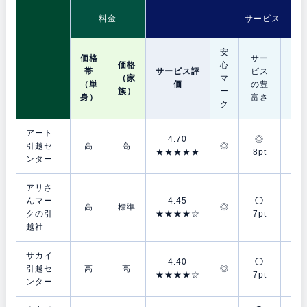
料金
サービス
安
価格
サー
価格
心
帯
サービス評
ビス
梱
（家
マ
（単
価
の豊
資
族）
ー
身）
富さ
ク
アート
4.70
◎
◎
引越セ
高
高
◎
★★★★★
8pt
9p
ンター
アリさ
んマー
4.45
◯
◯
高
標準
◎
クの引
★★★★☆
7pt
7.5
越社
サカイ
4.40
◯
◯
引越セ
高
高
◎
★★★★☆
7pt
7p
ンター