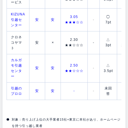
ービス
KIZUNA
3.05
◯
◯
引越セ
安
安
-
★★★☆☆
7pt
6p
ンター
クロネ
2.30
△
△
コヤマ
安
×
-
★★☆☆☆
3pt
2.5
ト
カルガ
モ引越
2.50
△
◯
安
安
-
センタ
★★☆☆☆
3.5pt
7p
ー
引越の
未回
未
安
安
-
-
プロロ
答
答
対象：売り上げ上位の大手業者15社+東京に本社があり、ホームページ
を持つ引っ越し業者