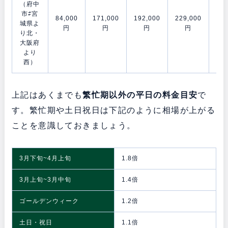
（府中
市⇄宮
84,000
171,000
192,000
229,000
281
城県よ
円
円
円
円
り北・
大阪府
より
西）
上記はあくまでも
繁忙期以外の平日の料金目安
で
す。繁忙期や土日祝日は下記のように相場が上がる
ことを意識しておきましょう。
3月下旬~4月上旬
1.8倍
3月上旬~3月中旬
1.4倍
ゴールデンウィーク
1.2倍
土日・祝日
1.1倍