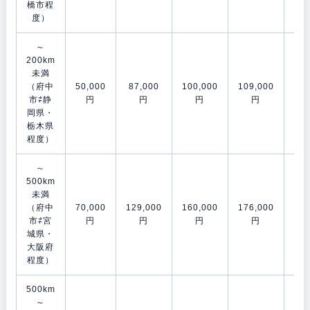
橋市程
度）
～
200km
未満
（府中
50,000
87,000
100,000
109,000
155
市⇄静
円
円
円
円
岡県・
栃木県
程度）
～
500km
未満
（府中
70,000
129,000
160,000
176,000
203
市⇄宮
円
円
円
円
城県・
大阪府
程度）
500km
～