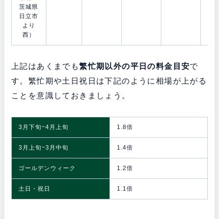
茨城県
日立市
より
西）
上記はあくまでも
繁忙期以外の平日の料金目安
で
す。繁忙期や土日祝日は下記のように相場が上がる
ことを意識しておきましょう。
3月下旬~4月上旬
1.8倍
3月上旬~3月中旬
1.4倍
ゴールデンウィーク
1.2倍
土日・祝日
1.1倍