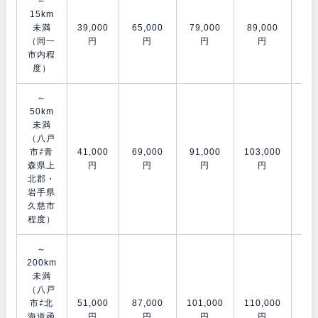
～
15km
未満
39,000
65,000
79,000
89,000
106
（同一
円
円
円
円
市内程
度）
～
50km
未満
（八戸
市⇄青
41,000
69,000
91,000
103,000
120
森県上
円
円
円
円
北郡・
岩手県
久慈市
程度）
～
200km
未満
（八戸
市⇄北
51,000
87,000
101,000
110,000
153
海道函
円
円
円
円