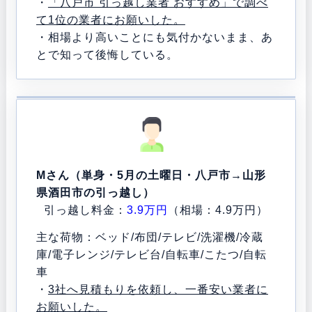
・
「八戸市 引っ越し業者 おすすめ」で調べ
て1位の業者にお願いした。
・相場より高いことにも気付かないまま、あ
とで知って後悔している。
Mさん（単身・5月の土曜日・八戸市→山形
県酒田市の引っ越し）
引っ越し料金：
3.9万円
（相場：4.9万円）
主な荷物：ベッド/布団/テレビ/洗濯機/冷蔵
庫/電子レンジ/テレビ台/自転車/こたつ/自転
車
・
3社へ見積もりを依頼し、一番安い業者に
お願いした。