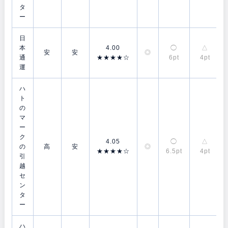
タ
ー
日
本
4.00
◯
△
安
安
◎
通
★★★★☆
6pt
4pt
運
ハ
ト
の
マ
ー
ク
4.05
◯
△
の
高
安
◎
★★★★☆
6.5pt
4pt
引
越
セ
ン
タ
ー
ハ