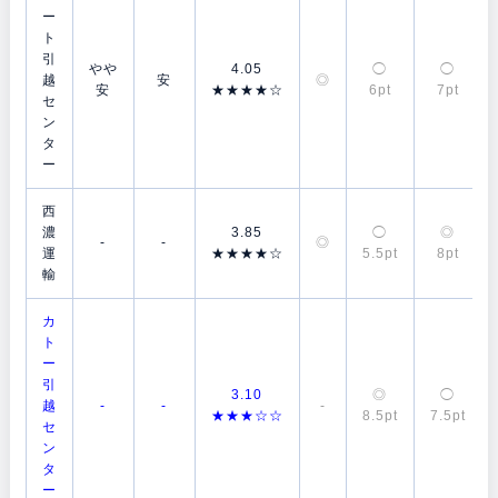
ー
ト
引
やや
4.05
◯
◯
越
安
◎
安
★★★★☆
6pt
7pt
セ
ン
タ
ー
西
濃
3.85
◯
◎
-
-
◎
運
★★★★☆
5.5pt
8pt
輸
カ
ト
ー
引
3.10
◎
◯
越
-
-
-
★★★☆☆
8.5pt
7.5pt
セ
ン
タ
ー