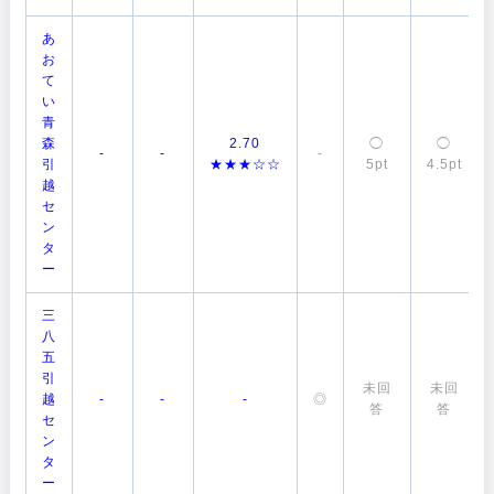
あ
お
て
い
青
森
2.70
◯
◯
-
-
-
引
★★★☆☆
5pt
4.5pt
越
セ
ン
タ
ー
三
八
五
引
未回
未回
越
-
-
-
◎
答
答
セ
ン
タ
ー