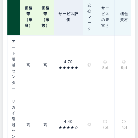
安
価格
価格
サー
心
帯
帯
サービス評
ビス
梱包
マ
（単
（家
価
の豊
資材
ー
身）
族）
富さ
ク
ア
ー
ト
引
4.70
◎
◎
越
高
高
◎
★★★★★
8pt
9pt
セ
ン
タ
ー
サ
カ
イ
引
4.40
◯
◯
越
高
高
◎
★★★★☆
7pt
7pt
セ
ン