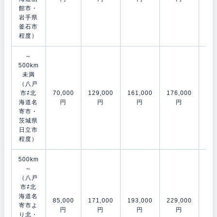
館市・
岩手県
釜石市
程度）
～
500km
未満
（八戸
市⇄北
70,000
129,000
161,000
176,000
202
海道名
円
円
円
円
寄市・
茨城県
日立市
程度）
500km
～
（八戸
市⇄北
海道名
85,000
171,000
193,000
229,000
278
寄市よ
円
円
円
円
り北・