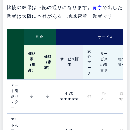
比較の結果は下記の通りになります。
青字
で出した
業者は大阪に本社がある「地域密着」業者です。
料金
サービス
安
価格
サー
価格
心
帯
サービス評
ビス
梱包
（家
マ
（単
価
の豊
資材
族）
ー
身）
富さ
ク
アー
ト引
4.70
◎
◎
越セ
高
高
◎
★★★★★
8pt
9pt
ンタ
ー
アリ
さん