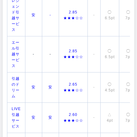
レジ
ェン
ド引
2.85
◯
◯
安
-
-
越サ
★★★☆☆
6.5pt
7pt
ービ
ス
エー
ル引
2.85
◯
◯
越サ
-
-
-
★★★☆☆
6.5pt
7pt
ービ
ス
引越
のド
2.65
◯
◯
安
安
-
リー
★★★☆☆
4.5pt
7pt
ム
LIVE
引越
2.60
△
◯
安
安
-
サー
★★★☆☆
4pt
7pt
ビス