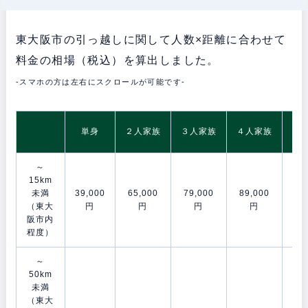
東大阪市の引っ越しに関して人数×距離に合わせて
料金の相場（税込）を算出しました。
-スマホの方は左右にスクロールが可能です-
5
単身
２人家族
３人家族
４人家族
～
15km
未満
39,000
65,000
79,000
89,000
106
（東大
円
円
円
円
阪市内
程度）
～
50km
未満
（東大