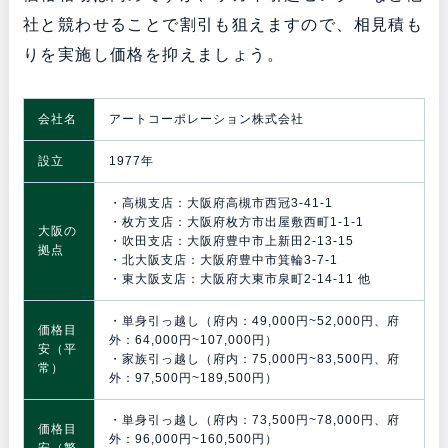
社と競わせることで割引も狙えますので、相見積も
りを実施し価格を抑えましょう。
会社名
アートコーポレーション株式会社
設立
1977年
・高槻支店：大阪府高槻市西冠3-41-1
・枚方支店：大阪府枚方市出屋敷西町1-1-1
大阪の
・吹田支店：大阪府豊中市上新田2-13-15
拠点
・北大阪支店：大阪府豊中市箕輪3-7-1
・東大阪支店：大阪府大東市泉町2-14-11 他
・単身引っ越し（府内：49,000円~52,000円、府
価格目
外：64,000円~107,000円）
安（平
・家族引っ越し（府内：75,000円~83,500円、府
常）
外：97,500円~189,500円）
・単身引っ越し（府内：73,500円~78,000円、府
価格目
外：96,000円~160,500円）