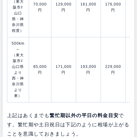
（東大
70,000
129,000
161,000
176,000
202
阪市⇄
円
円
円
円
山口
県・神
奈川県
程度）
500km
～
（東大
阪市⇄
山口県
85,000
171,000
193,000
229,000
278
より
円
円
円
円
西・神
奈川県
より
東）
上記はあくまでも
繁忙期以外の平日の料金目安
で
す。繁忙期や土日祝日は下記のように相場が上がる
ことを意識しておきましょう。