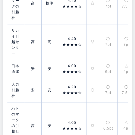
マー
4.45
◯
◯
高
標準
◎
クの
★★★★☆
7pt
7.5pt
引越
社
サカ
イ引
4.40
◯
◯
越セ
高
高
◎
★★★★☆
7pt
7pt
ンタ
ー
日本
4.00
◯
△
安
安
◎
通運
★★★★☆
6pt
4pt
人力
4.20
◯
◯
引越
安
安
◎
★★★★☆
7pt
7.5pt
社
ハト
のマ
ーク
4.05
◯
△
の引
高
安
◎
★★★★☆
6.5pt
4pt
越セ