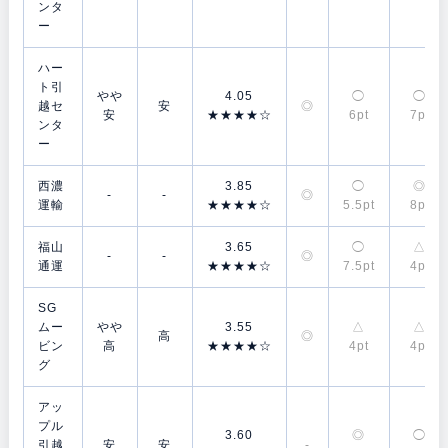
ンタ
ー
ハー
ト引
やや
4.05
◯
◯
越セ
安
◎
安
★★★★☆
6pt
7pt
ンタ
ー
西濃
3.85
◯
◎
-
-
◎
運輸
★★★★☆
5.5pt
8pt
福山
3.65
◯
△
-
-
◎
通運
★★★★☆
7.5pt
4pt
SG
ムー
やや
3.55
△
△
高
◎
ビン
高
★★★★☆
4pt
4pt
グ
アッ
プル
3.60
◎
◯
引越
安
安
-