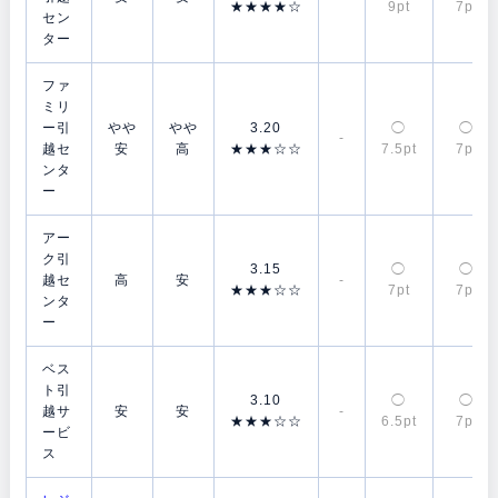
★★★★☆
9pt
7pt
セン
ター
ファ
ミリ
ー引
やや
やや
3.20
◯
◯
-
越セ
安
高
★★★☆☆
7.5pt
7pt
ンタ
ー
アー
ク引
3.15
◯
◯
越セ
高
安
-
★★★☆☆
7pt
7pt
ンタ
ー
ベス
ト引
3.10
◯
◯
越サ
安
安
-
★★★☆☆
6.5pt
7pt
ービ
ス