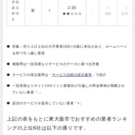
クロ
ネコ
2.30
△
△
安
×
-
ヤマ
★★☆☆☆
3pt
2.5pt
ト
対象：売り上げ上位の大手業者15社+大阪に本社があり、ホームページ
を持つ引っ越し業者
価格帯は一括見積もりサービスのデータに基づき評価
サービスの採点基準は「
サービス比較の採点基準
」で紹介
一括見積もりサイト13サイトに家庭向け引越しの料金事例が掲載され
ていない業者「-」
該当のサービスを提供していない業者「×」
上記の表をもとに東大阪市でおすすめの業者ランキ
ングの上位6社は以下の通りです。