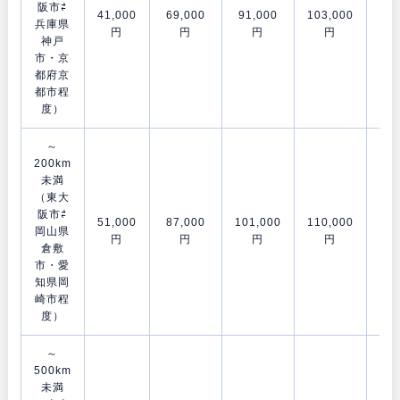
阪市⇄
41,000
69,000
91,000
103,000
120
兵庫県
円
円
円
円
神戸
市・京
都府京
都市程
度）
～
200km
未満
（東大
阪市⇄
51,000
87,000
101,000
110,000
153
岡山県
円
円
円
円
倉敷
市・愛
知県岡
崎市程
度）
～
500km
未満