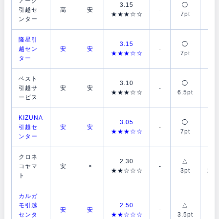
アーク
3.15
◯
◯
引越セ
高
安
-
★★★☆☆
7pt
7p
ンター
隆星引
3.15
◯
◯
越セン
安
安
-
★★★☆☆
7pt
7p
ター
ベスト
3.10
◯
◯
引越サ
安
安
-
★★★☆☆
6.5pt
7p
ービス
KIZUNA
3.05
◯
◯
引越セ
安
安
-
★★★☆☆
7pt
6p
ンター
クロネ
2.30
△
△
コヤマ
安
×
-
★★☆☆☆
3pt
2.5
ト
カルガ
モ引越
2.50
△
◯
安
安
-
センタ
★★☆☆☆
3.5pt
7p