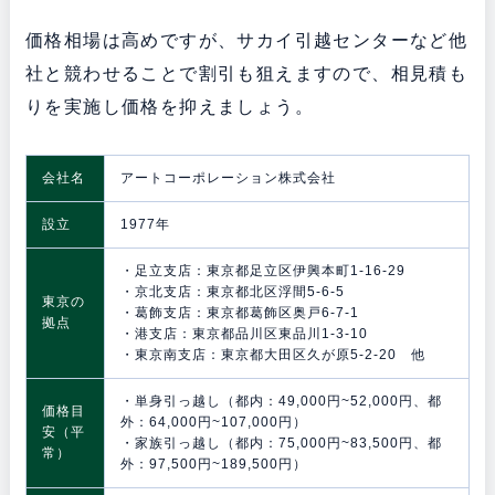
価格相場は高めですが、サカイ引越センターなど他
社と競わせることで割引も狙えますので、相見積も
りを実施し価格を抑えましょう。
会社名
アートコーポレーション株式会社
設立
1977年
・足立支店：東京都足立区伊興本町1-16-29
・京北支店：東京都北区浮間5-6-5
東京の
・葛飾支店：東京都葛飾区奥戸6-7-1
拠点
・港支店：東京都品川区東品川1-3-10
・東京南支店：東京都大田区久が原5-2-20 他
・単身引っ越し（都内：49,000円~52,000円、都
価格目
外：64,000円~107,000円）
安（平
・家族引っ越し（都内：75,000円~83,500円、都
常）
外：97,500円~189,500円）