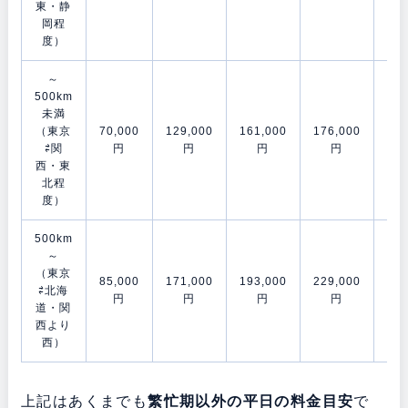
東・静
岡程
度）
～
500km
未満
（東京
70,000
129,000
161,000
176,000
202
⇄関
円
円
円
円
西・東
北程
度）
500km
～
（東京
85,000
171,000
193,000
229,000
278
⇄北海
円
円
円
円
道・関
西より
西）
上記はあくまでも
繁忙期以外の平日の料金目安
で