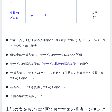
ー
引越の
未回
未
安
安
-
-
プロロ
答
答
対象：売り上げ上位の大手業者15社+東京に本社があり、ホームページ
を持つ引っ越し業者
価格帯は一括見積もりサービスのデータに基づき評価
サービスの採点基準は「
サービス比較の採点基準
」で紹介
一括見積もりサイト13サイトに家庭向け引越しの料金事例が掲載され
ていない業者「-」
該当のサービスを提供していない業者「×」
近隣の県に支店あり「※」
上記の表をもとに北区でおすすめの業者ランキング