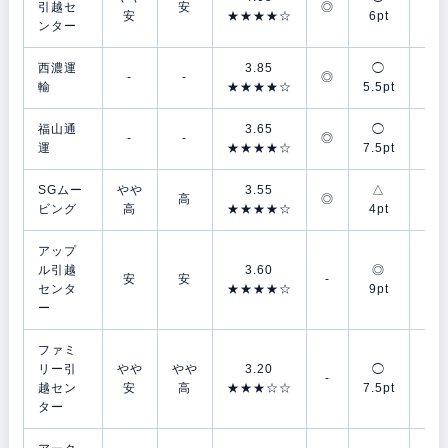
引越セ
安
◎
安
★★★★☆
6pt
7p
ンター
西濃運
3.85
◯
◎
-
-
◎
輸
★★★★☆
5.5pt
8p
福山通
3.65
◯
△
-
-
◎
運
★★★★☆
7.5pt
4p
SGムー
やや
3.55
△
△
高
◎
ビング
高
★★★★☆
4pt
4p
アップ
ル引越
3.60
◎
◯
安
安
-
センタ
★★★★☆
9pt
7p
ー
ファミ
リー引
やや
やや
3.20
◯
◯
-
越セン
安
高
★★★☆☆
7.5pt
7p
ター