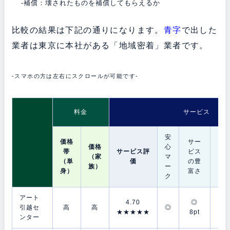
-補償：壊されたものを補償してもらえるか
比較の結果は下記の通りになります。
青字
で出した
業者は東京に本社がある「地域密着」業者です。
-スマホの方は左右にスクロールが可能です-
料金
サービス
安
価格
サー
価格
心
帯
サービス評
ビス
梱
（家
マ
（単
価
の豊
資
族）
ー
身）
富さ
ク
アート
4.70
◎
◎
引越セ
高
高
◎
★★★★★
8pt
9p
ンター