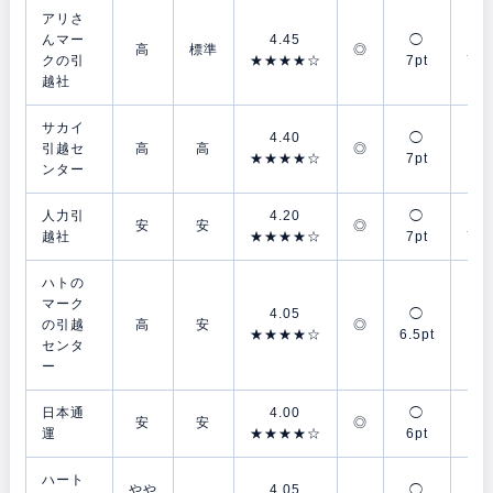
アリさ
んマー
4.45
◯
◯
高
標準
◎
クの引
★★★★☆
7pt
7.5
越社
サカイ
4.40
◯
◯
引越セ
高
高
◎
★★★★☆
7pt
7p
ンター
人力引
4.20
◯
◯
安
安
◎
越社
★★★★☆
7pt
7.5
ハトの
マーク
4.05
◯
△
の引越
高
安
◎
★★★★☆
6.5pt
4p
センタ
ー
日本通
4.00
◯
△
安
安
◎
運
★★★★☆
6pt
4p
ハート
やや
4.05
◯
◯