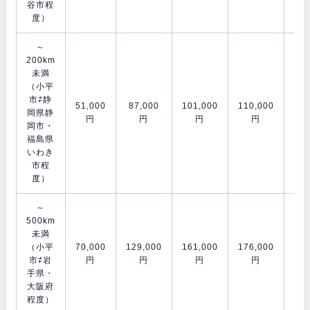
谷市程
度）
～
200km
未満
（小平
市⇄静
51,000
87,000
101,000
110,000
153
岡県静
円
円
円
円
岡市・
福島県
いわき
市程
度）
～
500km
未満
（小平
70,000
129,000
161,000
176,000
202
市⇄岩
円
円
円
円
手県・
大阪府
程度）