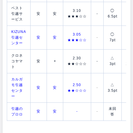
ベスト
3.10
◯
◯
引越サ
安
安
-
★★★☆☆
6.5pt
7p
ービス
KIZUNA
3.05
◯
◯
引越セ
安
安
-
★★★☆☆
7pt
6p
ンター
クロネ
2.30
△
△
コヤマ
安
×
-
★★☆☆☆
3pt
2.5
ト
カルガ
モ引越
2.50
△
◯
安
安
-
センタ
★★☆☆☆
3.5pt
7p
ー
引越の
未回
未
安
安
-
-
プロロ
答
答