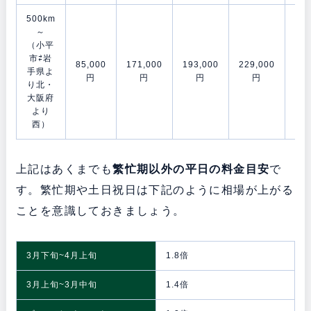
500km
～
（小平
市⇄岩
85,000
171,000
193,000
229,000
278
手県よ
円
円
円
円
り北・
大阪府
より
西）
上記はあくまでも
繁忙期以外の平日の料金目安
で
す。繁忙期や土日祝日は下記のように相場が上がる
ことを意識しておきましょう。
3月下旬~4月上旬
1.8倍
3月上旬~3月中旬
1.4倍