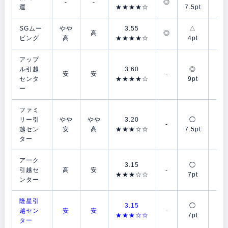
-
-
◎
運
★★★★☆
7.5pt
4p
SGムー
やや
3.55
△
△
高
◎
ビング
高
★★★★☆
4pt
4p
アップ
ル引越
3.60
◎
◯
安
安
-
センタ
★★★★☆
9pt
7p
ー
ファミ
リー引
やや
やや
3.20
◯
◯
-
越セン
安
高
★★★☆☆
7.5pt
7p
ター
アーク
3.15
◯
◯
引越セ
高
安
-
★★★☆☆
7pt
7p
ンター
隆星引
3.15
◯
◯
越セン
安
安
-
★★★☆☆
7pt
7p
ター