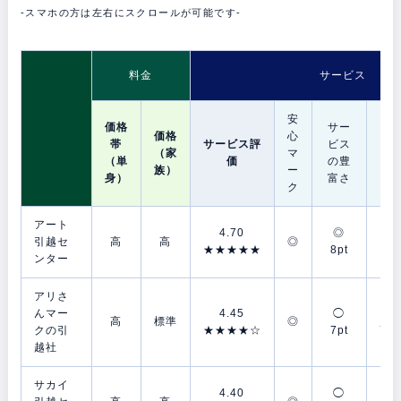
-スマホの方は左右にスクロールが可能です-
料金
サービス
安
価格
サー
価格
心
帯
サービス評
ビス
梱
（家
マ
（単
価
の豊
資
族）
ー
身）
富さ
ク
アート
4.70
◎
◎
引越セ
高
高
◎
★★★★★
8pt
9p
ンター
アリさ
んマー
4.45
◯
◯
高
標準
◎
クの引
★★★★☆
7pt
7.5
越社
サカイ
4.40
◯
◯