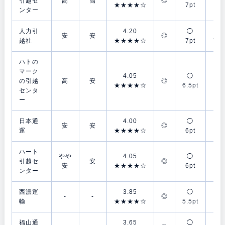
引越セ
高
高
◎
★★★★☆
7pt
7p
ンター
人力引
4.20
◯
◯
安
安
◎
越社
★★★★☆
7pt
7.5
ハトの
マーク
4.05
◯
△
の引越
高
安
◎
★★★★☆
6.5pt
4p
センタ
ー
日本通
4.00
◯
△
安
安
◎
運
★★★★☆
6pt
4p
ハート
やや
4.05
◯
◯
引越セ
安
◎
安
★★★★☆
6pt
7p
ンター
西濃運
3.85
◯
◎
-
-
◎
輸
★★★★☆
5.5pt
8p
福山通
3.65
◯
△