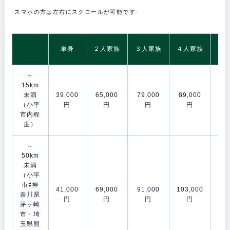
-スマホの方は左右にスクロールが可能です-
5
単身
２人家族
３人家族
４人家族
～
15km
未満
39,000
65,000
79,000
89,000
106
（小平
円
円
円
円
市内程
度）
～
50km
未満
（小平
市⇄神
41,000
69,000
91,000
103,000
120
奈川県
円
円
円
円
茅ヶ崎
市・埼
玉県熊