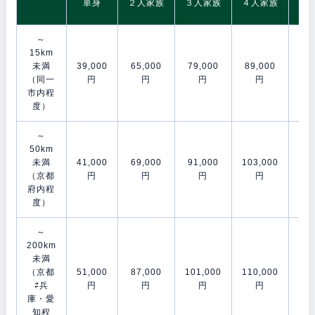
単身
２人家族
３人家族
４人家族
～
15km
未満
39,000
65,000
79,000
89,000
106
（同一
円
円
円
円
市内程
度）
～
50km
未満
41,000
69,000
91,000
103,000
120
（京都
円
円
円
円
府内程
度）
～
200km
未満
（京都
51,000
87,000
101,000
110,000
153
⇄兵
円
円
円
円
庫・愛
知程