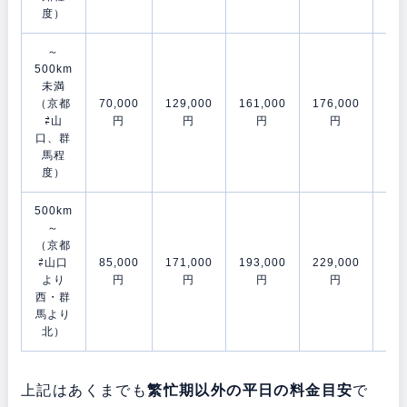
度）
～
500km
未満
（京都
70,000
129,000
161,000
176,000
202
⇄山
円
円
円
円
口、群
馬程
度）
500km
～
（京都
⇄山口
85,000
171,000
193,000
229,000
278
より
円
円
円
円
西・群
馬より
北）
上記はあくまでも
繁忙期以外の平日の料金目安
で