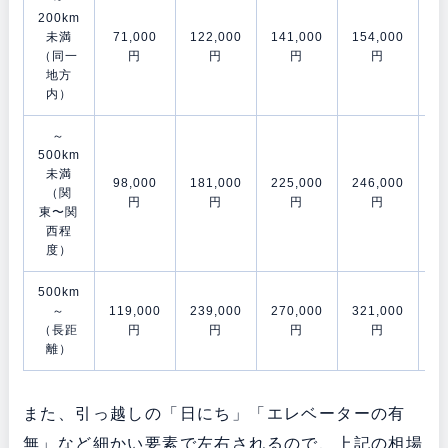
200km
未満
71,000
122,000
141,000
154,000
21
（同一
円
円
円
円
地方
内）
～
500km
未満
98,000
181,000
225,000
246,000
28
（関
円
円
円
円
東〜関
西程
度）
500km
～
119,000
239,000
270,000
321,000
38
（長距
円
円
円
円
離）
また、引っ越しの「日にち」「エレベーターの有
無」など細かい要素で左右されるので、上記の相場