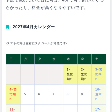
下記で色のついた日にちは、4月でも予約がとりづ
らかったり、料金が高くなりやすいです。
2027年4月カレンダー
-スマホの方は左右にスクロールが可能です-
日
月
火
水
木
金
土
1
<
2
<
3<繁
繁忙
繁忙
忙期
期>
期>
>
4<繁
10<
忙期
5
6
7
8
9
週末
>
>
11<
17<