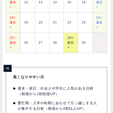
週末
12
13
14
15
16
週末
>
>
18<
24<
週末
19
20
21
22
23
週末
>
>
25<
29
<
週末
26
27
28
祝日
30
>
>
高くなりやすい日
週末・祝日：社会人や学生に人気がある日程
（相場から1割程度UP）
繁忙期：入学や転勤にあわせて引っ越しする人
が集中する日程（相場から4割以上UP）