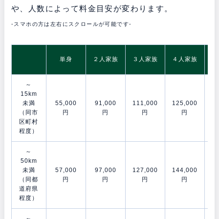
や、人数によって料金目安が変わります。
-スマホの方は左右にスクロールが可能です-
5
単身
２人家族
３人家族
４人家族
～
15km
未満
55,000
91,000
111,000
125,000
14
（同市
円
円
円
円
区町村
程度）
～
50km
未満
57,000
97,000
127,000
144,000
16
（同都
円
円
円
円
道府県
程度）
～