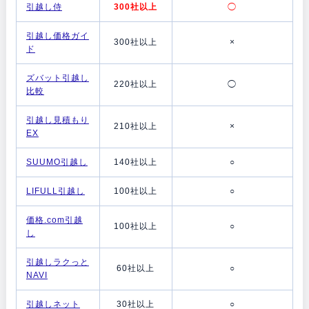
引越し侍
300社以上
◯
引越し価格ガイ
300社以上
×
ド
ズバット引越し
220社以上
◯
比較
引越し見積もり
210社以上
×
EX
SUUMO引越し
140社以上
○
LIFULL引越し
100社以上
○
価格.com引越
100社以上
○
し
引越しラクっと
60社以上
○
NAVI
引越しネット
30社以上
○