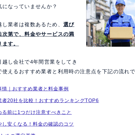
気になっていませんか？
越し業者は複数あるため、
選び
法次第で、料金やサービスの満
ります。
引越し会社で4年間営業をしてき
で使えるおすすめ業者と利用時の注意点を下記の流れ
事情｜おすすめ業者と料金事例
者20社を比較！おすすめランキングTOP6
める前に1つだけ注意すべきこと
少し安くなる！料金の確認のコツ