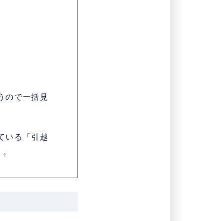
うので一括見
ている「引越
う。