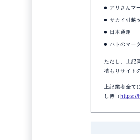
アリさんマ
サカイ引越
日本通運
ハトのマー
ただし、上記
積もりサイト
上記業者全て
し侍（
https:/