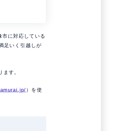
像市に対応している
、満足いく引越しが
ります。
zamurai.jp/
）を使