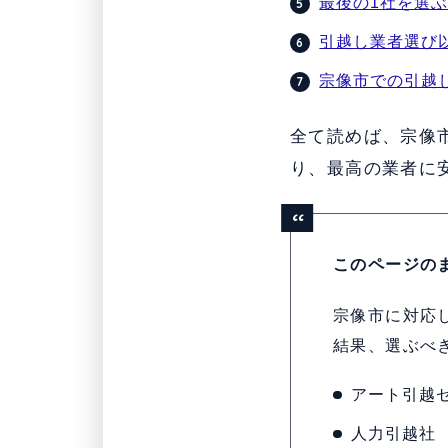
最後の1社を選
引越し業者選び
宗像市での引越し
全て読めば、宗像
り、最高の業者に
このページの
宗像市に対応
結果、選ぶべ
アート引越
人力引越社