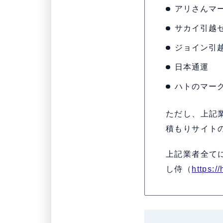
アリさんマ
サカイ引越
ジョイン引
日本通運
ハトのマー
ただし、上記
積もりサイト
上記業者全て
し侍（
https:/