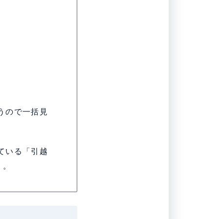
うので一括見
ている「引越
う。