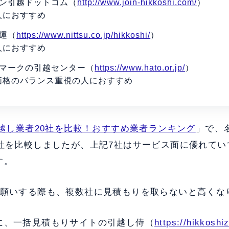
イン引越ドットコム（
http://www.join-hikkoshi.com/
）
人におすすめ
運（
https://www.nittsu.co.jp/hikkoshi/
）
人におすすめ
のマークの引越センター（
https://www.hato.or.jp/
）
価格のバランス重視の人におすすめ
越し業者20社を比較！おすすめ業者ランキング
」で、
0社を比較しましたが、上記7社はサービス面に優れて
す。
お願いする際も、複数社に見積もりを取らないと高くな
に、一括見積もりサイトの引越し侍（
https://hikkoshi