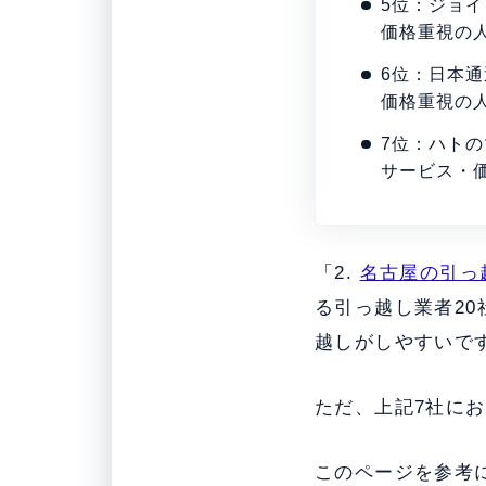
5位：ジョ
価格重視の
6位：日本通
価格重視の
7位：ハト
サービス・
「2.
名古屋の引っ
る引っ越し業者2
越しがしやすいで
ただ、上記7社に
このページを参考