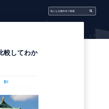
を比較してわか
B!