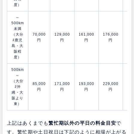
度）
～
500km
未満
（大分
70,000
129,000
161,000
176,000
202
⇄鹿児
円
円
円
円
島・大
阪程
度）
500km
～
（大分
85,000
171,000
193,000
229,000
278
⇄沖
円
円
円
円
縄・大
阪より
東）
上記はあくまでも
繁忙期以外の平日の料金目安
で
す。繁忙期や土日祝日は下記のように相場が上がる