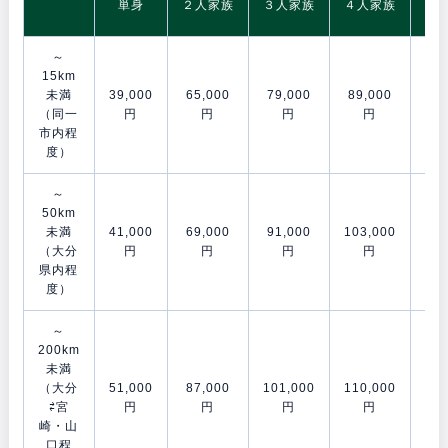
単身
２人家族
３人家族
４人家族
～
15km
未満
39,000
65,000
79,000
89,000
106
（同一
円
円
円
円
市内程
度）
～
50km
未満
41,000
69,000
91,000
103,000
120
（大分
円
円
円
円
県内程
度）
～
200km
未満
（大分
51,000
87,000
101,000
110,000
153
⇄宮
円
円
円
円
崎・山
口程