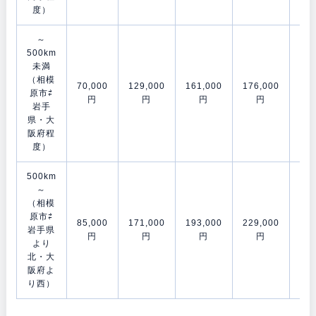
度）
～
500km
未満
（相模
70,000
129,000
161,000
176,000
202
原市⇄
円
円
円
円
岩手
県・大
阪府程
度）
500km
～
（相模
原市⇄
85,000
171,000
193,000
229,000
278
岩手県
円
円
円
円
より
北・大
阪府よ
り西）