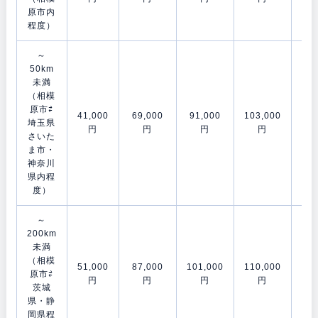
原市内
程度）
～
50km
未満
（相模
原市⇄
41,000
69,000
91,000
103,000
120
埼玉県
円
円
円
円
さいた
ま市・
神奈川
県内程
度）
～
200km
未満
（相模
51,000
87,000
101,000
110,000
153
原市⇄
円
円
円
円
茨城
県・静
岡県程