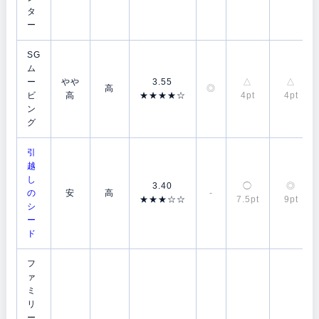
タ
ー
SG
ム
ー
やや
3.55
△
△
高
◎
ビ
高
★★★★☆
4pt
4pt
ン
グ
引
越
し
3.40
◯
◎
の
安
高
-
★★★☆☆
7.5pt
9pt
シ
ー
ド
フ
ァ
ミ
リ
ー