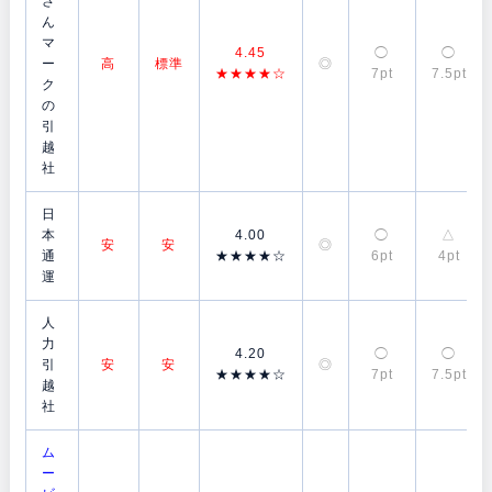
さ
ん
マ
4.45
◯
◯
ー
高
標準
◎
★★★★☆
7pt
7.5pt
ク
の
引
越
社
日
本
4.00
◯
△
安
安
◎
通
★★★★☆
6pt
4pt
運
人
力
4.20
◯
◯
引
安
安
◎
★★★★☆
7pt
7.5pt
越
社
ム
ー