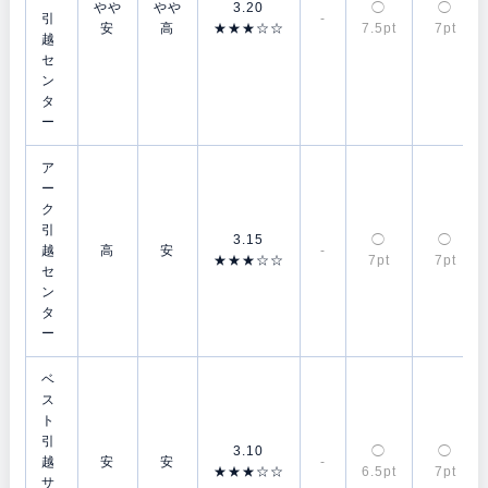
やや
やや
3.20
◯
◯
引
-
安
高
★★★☆☆
7.5pt
7pt
越
セ
ン
タ
ー
ア
ー
ク
引
3.15
◯
◯
越
高
安
-
★★★☆☆
7pt
7pt
セ
ン
タ
ー
ベ
ス
ト
引
3.10
◯
◯
越
安
安
-
★★★☆☆
6.5pt
7pt
サ