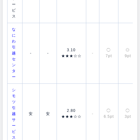
ー
ビ
ス
な
に
わ
引
3.10
◯
◎
越
-
-
-
★★★☆☆
7pt
9pt
セ
ン
タ
ー
シ
モ
ツ
引
2.80
◯
◯
越
安
安
-
★★★☆☆
6.5pt
3pt
サ
ー
ビ
ス