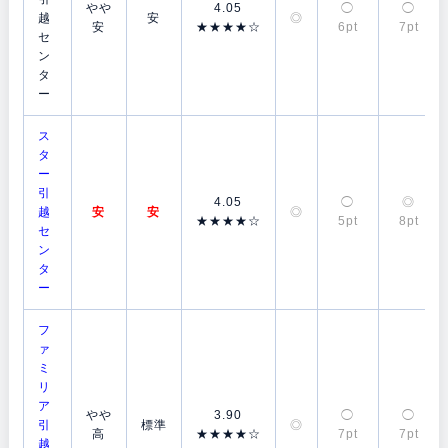
やや
4.05
◯
◯
越
安
◎
安
★★★★☆
6pt
7pt
セ
ン
タ
ー
ス
タ
ー
引
4.05
◯
◎
越
安
安
◎
★★★★☆
5pt
8pt
セ
ン
タ
ー
フ
ァ
ミ
リ
ア
やや
3.90
◯
◯
引
標準
◎
高
★★★★☆
7pt
7pt
越