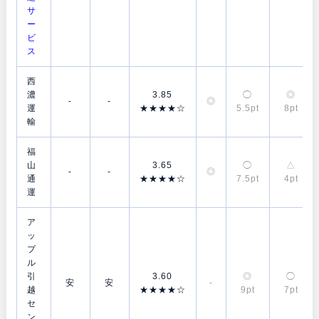
サ
ー
ビ
ス
西
濃
3.85
◯
◎
-
-
◎
運
★★★★☆
5.5pt
8pt
輸
福
山
3.65
◯
△
-
-
◎
通
★★★★☆
7.5pt
4pt
運
ア
ッ
プ
ル
引
3.60
◎
◯
安
安
-
越
★★★★☆
9pt
7pt
セ
ン