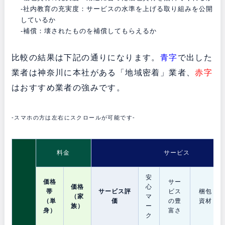
-社内教育の充実度：サービスの水準を上げる取り組みを公開
しているか
-補償：壊されたものを補償してもらえるか
比較の結果は下記の通りになります。
青字
で出した
業者は神奈川に本社がある「地域密着」業者、
赤字
はおすすめ業者の強みです。
-スマホの方は左右にスクロールが可能です-
料金
サービス
安
価格
サー
価格
心
帯
サービス評
ビス
梱包
（家
マ
（単
価
の豊
資材
族）
ー
身）
富さ
ク