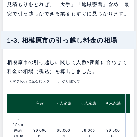
見積もりをとれば、「大手」「地域密着」含め、最
安で引っ越しができる業者もすぐに見つかります。
1-3. 相模原市の引っ越し料金の相場
相模原市の引っ越しに関して人数×距離に合わせて
料金の相場（税込）を算出しました。
-スマホの方は左右にスクロールが可能です-
5
単身
２人家族
３人家族
４人家族
～
15km
未満
39,000
65,000
79,000
89,000
106
（相模
円
円
円
円