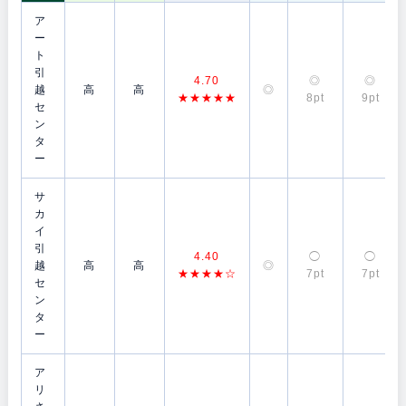
ア
ー
ト
引
4.70
◎
◎
越
高
高
◎
★★★★★
8pt
9pt
セ
ン
タ
ー
サ
カ
イ
引
4.40
◯
◯
越
高
高
◎
★★★★☆
7pt
7pt
セ
ン
タ
ー
ア
リ