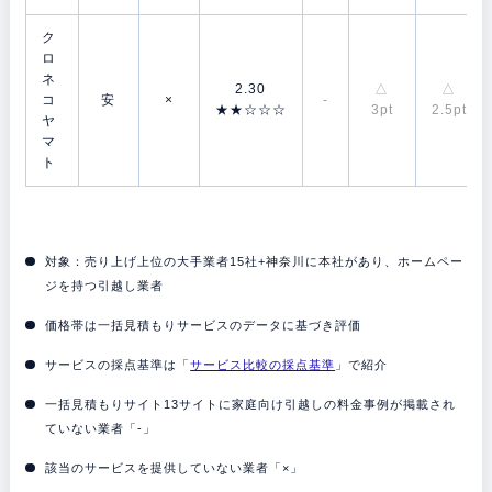
ク
ロ
ネ
2.30
△
△
コ
安
×
-
★★☆☆☆
3pt
2.5pt
ヤ
マ
ト
対象：売り上げ上位の大手業者15社+神奈川に本社があり、ホームペー
ジを持つ引越し業者
価格帯は一括見積もりサービスのデータに基づき評価
サービスの採点基準は「
サービス比較の採点基準
」で紹介
一括見積もりサイト13サイトに家庭向け引越しの料金事例が掲載され
ていない業者「-」
該当のサービスを提供していない業者「×」