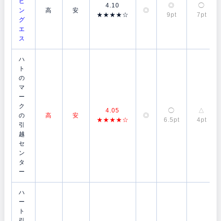
ビ
4.10
◎
◯
ン
高
安
◎
★★★★☆
9pt
7pt
グ
エ
ス
ハ
ト
の
マ
ー
ク
4.05
◯
△
の
高
安
◎
★★★★☆
6.5pt
4pt
引
越
セ
ン
タ
ー
ハ
ー
ト
引