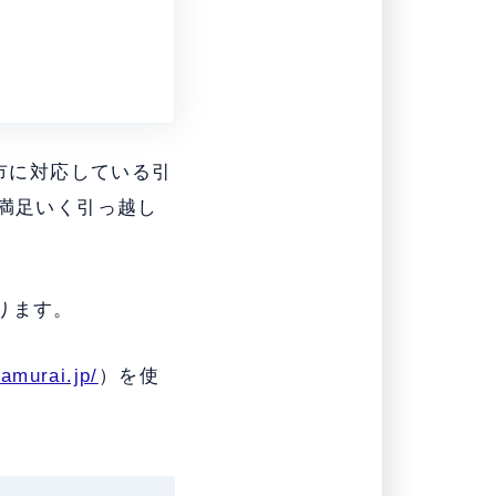
市に対応している引
、満足いく引っ越し
ります。
zamurai.jp/
）を使