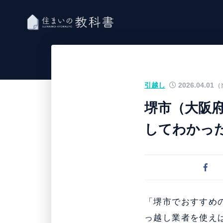
引越し
2026.04.01
（
堺市（大阪府
してわかっ
「堺市でおすすめ
っ越し業者を使え