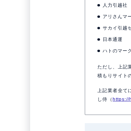
人力引越社
アリさんマ
サカイ引越
日本通運
ハトのマー
ただし、上記
積もりサイト
上記業者全て
し侍（
https:/