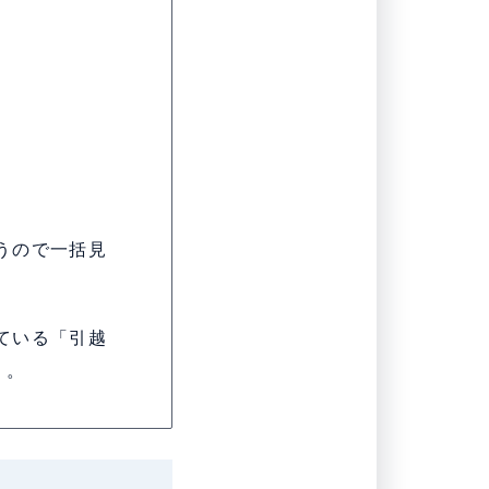
うので一括見
ている「引越
う。