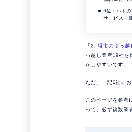
6位：ハト
サービス・
「2.
堺市の引っ越
っ越し業者19社
がしやすいです。
ただ、上記6社に
このページを参考
って、必ず複数業