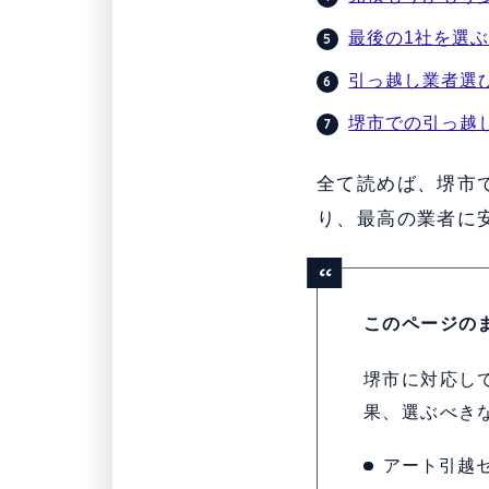
最後の1社を選
引っ越し業者選
堺市での引っ越し
全て読めば、堺市
り、最高の業者に
このページの
堺市に対応し
果、選ぶべき
アート引越