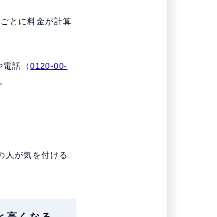
者ごとに料金が計算
や電話（
0120-00-
。
の人が気を付ける
いと高くなる