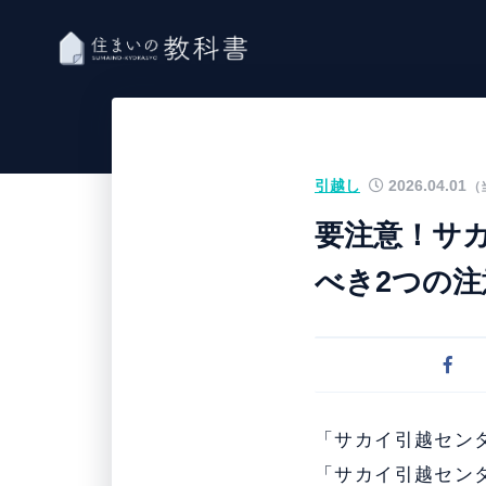
引越し
2026.04.01
（
要注意！サ
べき2つの注
「サカイ引越セン
「サカイ引越セン