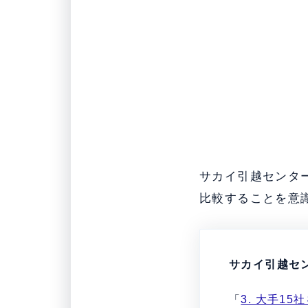
サカイ引越センタ
比較することを意
サカイ引越セ
「
3. 大手1