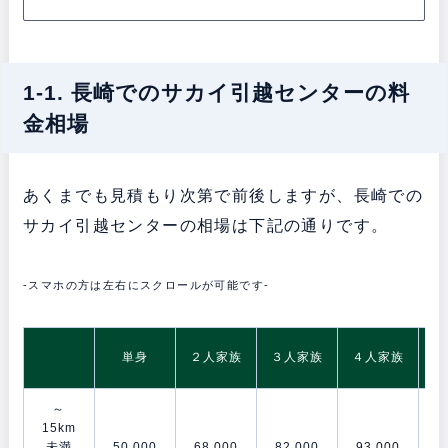
1-1. 長崎でのサカイ引越センターの料
金相場
あくまでも見積もり次第で前後しますが、長崎での
サカイ引越センターの相場は下記の通りです。
-スマホの方は左右にスクロールが可能です-
5
単身
２人家族
３人家族
４人家族
～
15km
未満
50,000
68,000
82,000
93,000
11