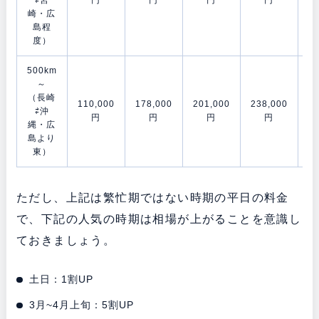
崎・広
島程
度）
500km
～
（長崎
110,000
178,000
201,000
238,000
28
⇄沖
円
円
円
円
縄・広
島より
東）
ただし、上記は繁忙期ではない時期の平日の料金
で、下記の人気の時期は相場が上がることを意識し
ておきましょう。
土日：1割UP
3月~4月上旬：5割UP