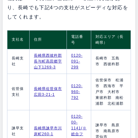
り、長崎でも下記4つの支社がスピーディな対応を
してくれます。
電話番
対応エリア（長
支社名
住所
号
崎県）
長崎県西彼杵郡
0120-
長崎支
長崎市 五島
長与町高田郷字
091-
社
市 西彼杵郡
山下1269-3
299
佐世保市 松浦
0120-
市 西海市 平
佐世保
長崎県佐世保市
960-
戸市 大村市
支社
広田3-21-1
792
東彼杵郡 南松
浦郡 北松浦郡
0120-
00-
諫早市 島原
諫早支
長崎県諫早市川
1141(※
市 南島原市
社
床町260-1
総合フ
雲仙市