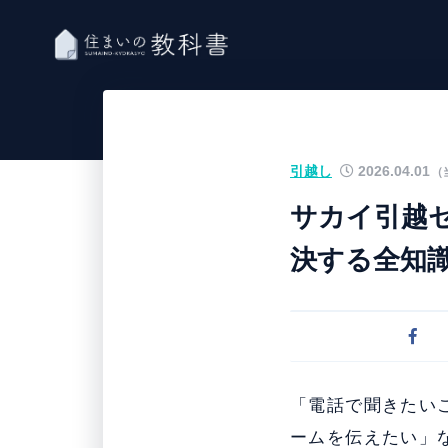
引越し
2026.04.01
（
サカイ引越
決する全知
「電話で聞きたい
ームを伝えたい」