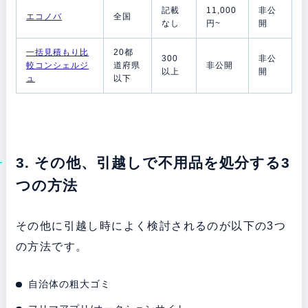
記載
11,000
非公
エコノバ
全国
なし
円~
開
一括見積もり比
20都
300
非公
較コンシェルジ
道府県
非公開
以上
開
ュ
以下
3. その他、引越しで不用品を処分する3
つの方法
その他に引越し時によく検討されるのが以下の3つ
の方法です。
自治体の粗大ゴミ