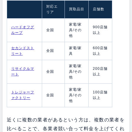
対応エ
買取品目
店舗数
リア
家電/家
ハードオフグ
900店舗
全国
具/その
ループ
以上
他
セカンドスト
家電/家
600店舗
全国
リート
具
以上
家電/家
リサイクルマ
200店舗
全国
具/その
ート
以上
他
家電/家
トレジャーフ
100店舗
全国
具/その
ァクトリー
以上
他
近くに複数の業者があるという方は、複数の業者を
比べることで、各業者競い合って料金を上げてくれ