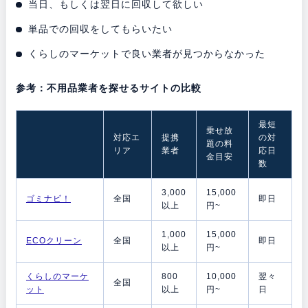
当日、もしくは翌日に回収して欲しい
単品での回収をしてもらいたい
くらしのマーケットで良い業者が見つからなかった
参考：不用品業者を探せるサイトの比較
最短
乗せ放
対応エ
提携
の対
題の料
リア
業者
応日
金目安
数
3,000
15,000
ゴミナビ！
全国
即日
以上
円~
1,000
15,000
ECOクリーン
全国
即日
以上
円~
くらしのマーケ
800
10,000
翌々
全国
ット
以上
円~
日