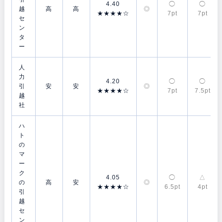
4.40
◯
◯
越
高
高
◎
★★★★☆
7pt
7pt
セ
ン
タ
ー
人
力
4.20
◯
◯
引
安
安
◎
★★★★☆
7pt
7.5pt
越
社
ハ
ト
の
マ
ー
ク
4.05
◯
△
の
高
安
◎
★★★★☆
6.5pt
4pt
引
越
セ
ン