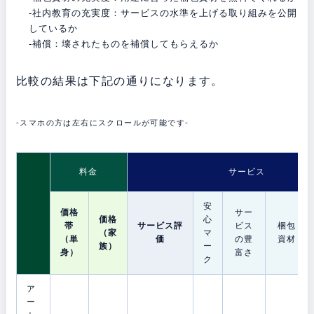
-社内教育の充実度：サービスの水準を上げる取り組みを公開
しているか
-補償：壊されたものを補償してもらえるか
比較の結果は下記の通りになります。
-スマホの方は左右にスクロールが可能です-
料金
サービス
安
価格
サー
価格
心
帯
サービス評
ビス
梱包
（家
マ
（単
価
の豊
資材
族）
ー
身）
富さ
ク
ア
ー