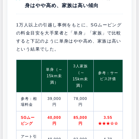
身はやや高め、家族は高い傾向
1万人以上の引越し事例をもとに、SGムービング
の料金目安を大手業者と「単身」「家族」で比較
すると下記のように単身はやや高め、家族は高い
という結果でした。
3人家族
（～
単身
（～
参考：サー
15km未
15km未
ビス評価
満）
満）
参考：相
39,000
78,000
場料金
円
円
SGムー
40,000
85,000
3.55
ビング
円
円
★★★☆☆
アート引