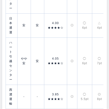
タ
ー
日
本
4.00
◯
△
安
安
◎
通
★★★★☆
6pt
4pt
運
ハ
ー
ト
引
やや
4.05
◯
◯
越
安
◎
安
★★★★☆
6pt
7pt
セ
ン
タ
ー
西
濃
3.85
◯
◎
-
-
◎
運
★★★★☆
5.5pt
8pt
輸