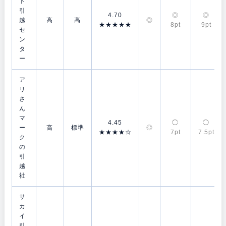
ト
引
4.70
◎
◎
越
高
高
◎
★★★★★
8pt
9pt
セ
ン
タ
ー
ア
リ
さ
ん
マ
4.45
◯
◯
ー
高
標準
◎
★★★★☆
7pt
7.5pt
ク
の
引
越
社
サ
カ
イ
引