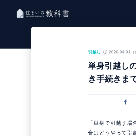
引越し
2026.04.01
（
単身引越し
き手続きま
「単身で引越す場
合はどうやって引