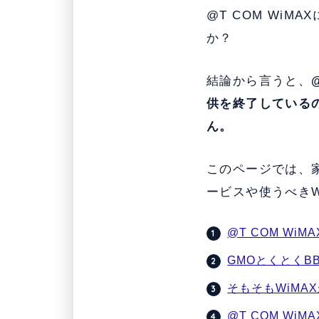
@T COM WiM
か？
結論から言うと、
供を終了している
ん。
このページでは、家
ービスや使うべきW
@T COM Wi
GMOとくとくB
そもそもWiMA
@T COM Wi