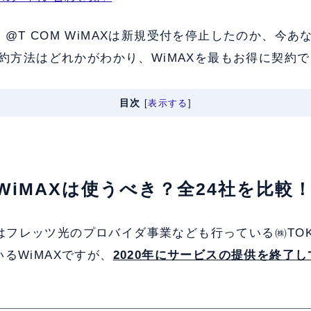
@T COM WiMAXは新規受付を停止したのか、今あ
契約方法はどれかがわかり、WiMAXを最もお得に契約
目次
[
表示する
]
M WiMAXは使うべき？全24社を比較
MAXはフレッツ光のプロバイダ事業なども行っている㈱TO
るWiMAXですが、
2020年にサービスの提供
を終了し