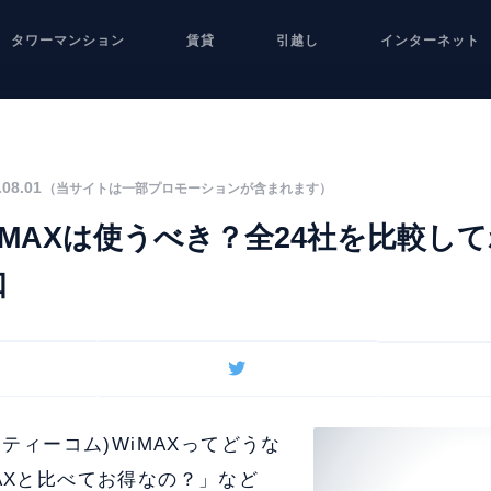
タワーマンション
賃貸
引越し
インターネット
08.01
（当サイトは一部プロモーションが含まれます）
 WiMAXは使うべき？全24社を比較し
口
トティーコム)WiMAXってどうな
AXと比べてお得なの？」など