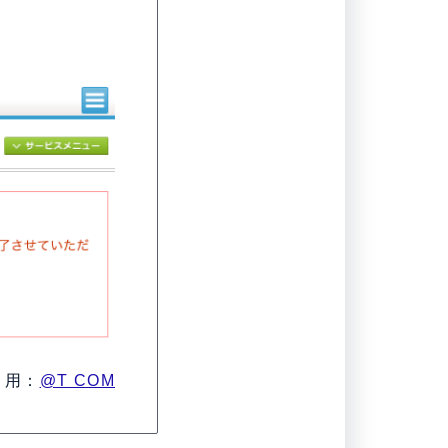
引用：
@T COM