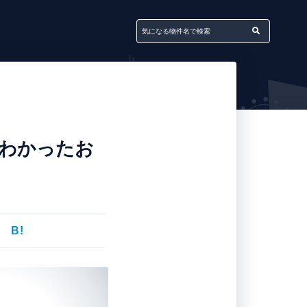
てわかったお
B!