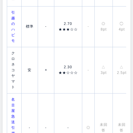
引
越
の
2.70
◎
◯
標準
-
-
ハ
★★★☆☆
8pt
4pt
ピ
モ
ク
ロ
ネ
2.30
△
△
コ
安
×
-
★★☆☆☆
3pt
2.5pt
ヤ
マ
ト
名
古
屋
急
送
未回
未回
引
-
-
-
◎
答
答