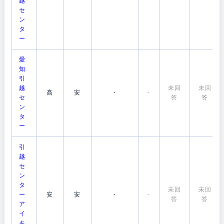
越
セ
ン
タ
ー
愛
知
引
越
未回
未回
高
安
-
-
セ
答
答
ン
タ
ー
引
越
セ
ン
タ
未回
未回
ー
安
安
-
-
答
答
ア
イ
キ