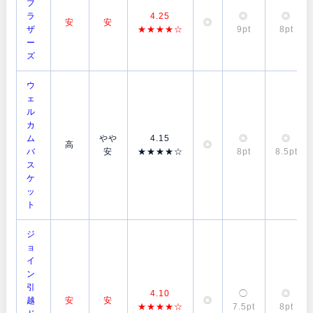
ブ
ラ
4.25
◎
◎
安
安
◎
ザ
★★★★☆
9pt
8pt
ー
ズ
ウ
ェ
ル
カ
ム
やや
4.15
◎
◎
高
◎
バ
安
★★★★☆
8pt
8.5pt
ス
ケ
ッ
ト
ジ
ョ
イ
ン
引
4.10
◯
◎
越
安
安
◎
★★★★☆
7.5pt
8pt