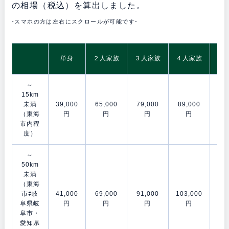
の相場（税込）を算出しました。
-スマホの方は左右にスクロールが可能です-
5
単身
２人家族
３人家族
４人家族
～
15km
未満
39,000
65,000
79,000
89,000
106
（東海
円
円
円
円
市内程
度）
～
50km
未満
（東海
市⇄岐
41,000
69,000
91,000
103,000
120
阜県岐
円
円
円
円
阜市・
愛知県