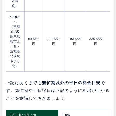
市程
度）
500km
～
（東海
市⇄広
島県広
85,000
171,000
193,000
229,000
278
島市よ
円
円
円
円
り西・
茨城県
北茨城
市より
北）
上記はあくまでも
繁忙期以外の平日の料金目安
で
す。繁忙期や土日祝日は下記のように相場が上がる
ことを意識しておきましょう。
3月下旬~4月上旬
1.8倍