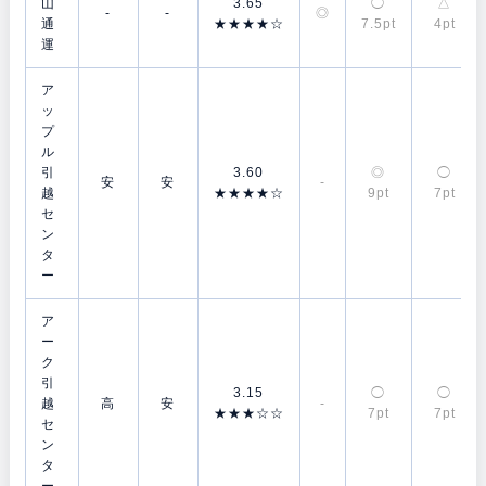
山
3.65
◯
△
-
-
◎
通
★★★★☆
7.5pt
4pt
運
ア
ッ
プ
ル
引
3.60
◎
◯
安
安
-
越
★★★★☆
9pt
7pt
セ
ン
タ
ー
ア
ー
ク
引
3.15
◯
◯
越
高
安
-
★★★☆☆
7pt
7pt
セ
ン
タ
ー