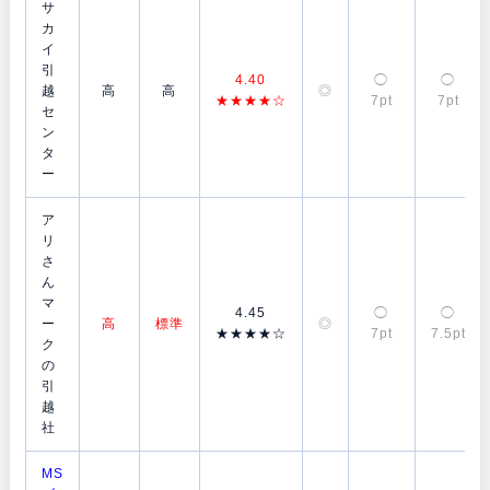
サ
カ
イ
引
4.40
◯
◯
越
高
高
◎
★★★★☆
7pt
7pt
セ
ン
タ
ー
ア
リ
さ
ん
マ
4.45
◯
◯
ー
高
標準
◎
★★★★☆
7pt
7.5pt
ク
の
引
越
社
MS