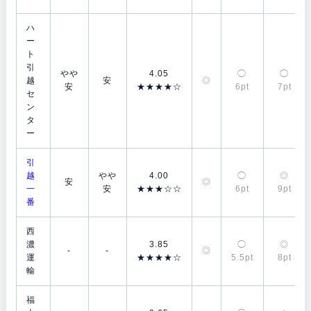
ハ
ー
ト
引
やや
4.05
◯
◯
越
安
◎
安
★★★★☆
6pt
7pt
セ
ン
タ
ー
引
越
やや
4.00
◯
◎
安
◎
一
安
★★★☆☆
6pt
9pt
番
西
濃
3.85
◯
◎
-
-
◎
運
★★★★☆
5.5pt
8pt
輸
福