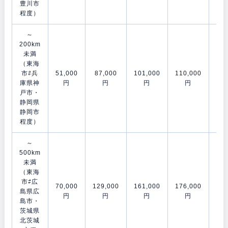
豊川市
程度）
～
200km
未満
（東海
市⇄兵
51,000
87,000
101,000
110,000
153
庫県神
円
円
円
円
戸市・
静岡県
静岡市
程度）
～
500km
未満
（東海
市⇄広
70,000
129,000
161,000
176,000
202
島県広
円
円
円
円
島市・
茨城県
北茨城