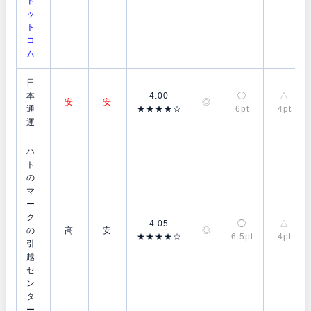
ド
ッ
ト
コ
ム
日
本
4.00
◯
△
安
安
◎
通
★★★★☆
6pt
4pt
運
ハ
ト
の
マ
ー
ク
4.05
◯
△
の
高
安
◎
★★★★☆
6.5pt
4pt
引
越
セ
ン
タ
ー