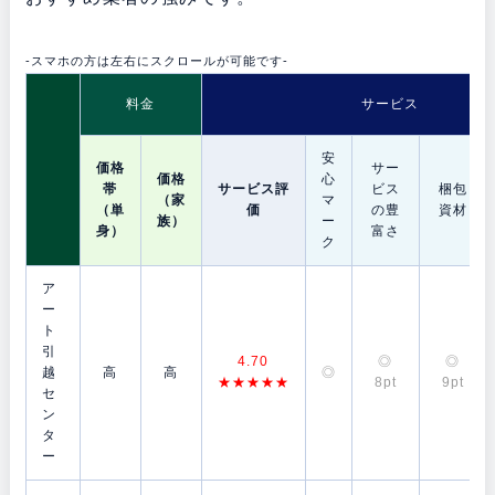
-スマホの方は左右にスクロールが可能です-
料金
サービス
安
価格
サー
価格
心
帯
サービス評
ビス
梱包
（家
マ
（単
価
の豊
資材
族）
ー
身）
富さ
ク
ア
ー
ト
引
4.70
◎
◎
越
高
高
◎
★★★★★
8pt
9pt
セ
ン
タ
ー