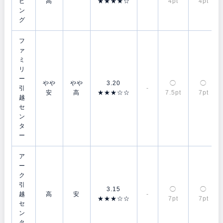
ビ
高
★★★★☆
4pt
4pt
ン
グ
フ
ァ
ミ
リ
ー
やや
やや
3.20
◯
◯
引
-
安
高
★★★☆☆
7.5pt
7pt
越
セ
ン
タ
ー
ア
ー
ク
引
3.15
◯
◯
越
高
安
-
★★★☆☆
7pt
7pt
セ
ン
タ