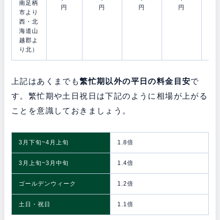
南足柄
円
円
円
円
市より
西・北
海道山
越郡よ
り北）
上記はあくまでも
繁忙期以外の平日の料金目安
で
す。繁忙期や土日祝日は下記のように相場が上がる
ことを意識しておきましょう。
3月下旬~4月上旬
1.8倍
3月上旬~3月中旬
1.4倍
ゴールデンウィーク
1.2倍
土日・祝日
1.1倍