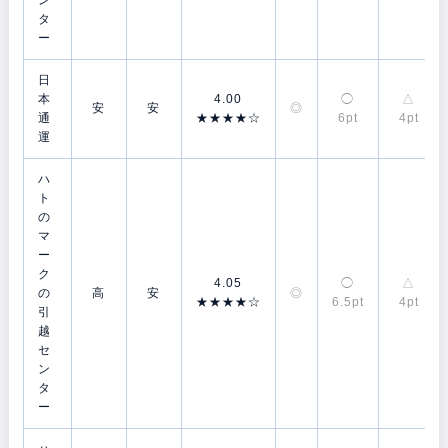
ン
タ
ー
日
本
4.00
◯
△
安
安
◎
通
★★★★☆
6pt
4pt
運
ハ
ト
の
マ
ー
ク
4.05
◯
△
の
高
安
◎
★★★★☆
6.5pt
4pt
引
越
セ
ン
タ
ー