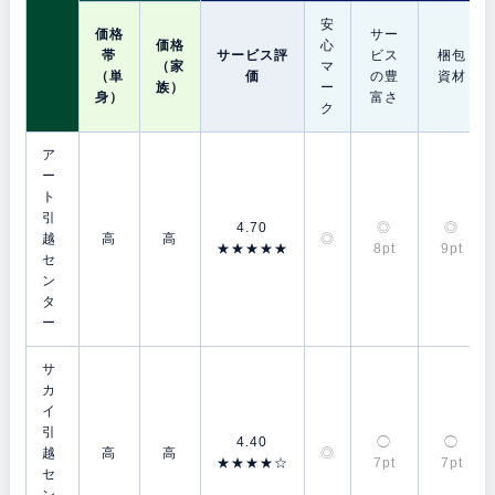
安
価格
サー
価格
心
帯
サービス評
ビス
梱包
（家
マ
（単
価
の豊
資材
族）
ー
身）
富さ
ク
ア
ー
ト
引
4.70
◎
◎
越
高
高
◎
★★★★★
8pt
9pt
セ
ン
タ
ー
サ
カ
イ
引
4.40
◯
◯
越
高
高
◎
★★★★☆
7pt
7pt
セ