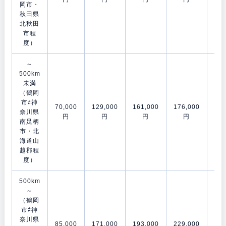
岡市・
秋田県
北秋田
市程
度）
～
500km
未満
（鶴岡
市⇄神
70,000
129,000
161,000
176,000
202
奈川県
円
円
円
円
南足柄
市・北
海道山
越郡程
度）
500km
～
（鶴岡
市⇄神
奈川県
85,000
171,000
193,000
229,000
278