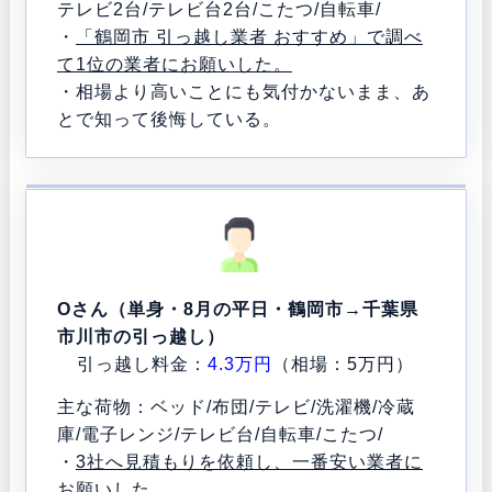
テレビ2台/テレビ台2台/こたつ/自転車/
・
「鶴岡市 引っ越し業者 おすすめ」で調べ
て1位の業者にお願いした。
・相場より高いことにも気付かないまま、あ
とで知って後悔している。
Oさん（単身・8月の平日・鶴岡市→千葉県
市川市の引っ越し）
引っ越し料金：
4.3万円
（相場：5万円）
主な荷物：ベッド/布団/テレビ/洗濯機/冷蔵
庫/電子レンジ/テレビ台/自転車/こたつ/
・
3社へ見積もりを依頼し、一番安い業者に
お願いした。