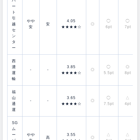
ハ
ー
ト
引
やや
4.05
◯
◯
越
安
◎
安
★★★★☆
6pt
7pt
セ
ン
タ
ー
西
濃
3.85
◯
◎
-
-
◎
運
★★★★☆
5.5pt
8pt
輸
福
山
3.65
◯
△
-
-
◎
通
★★★★☆
7.5pt
4pt
運
SG
ム
ー
やや
3.55
△
△
高
◎