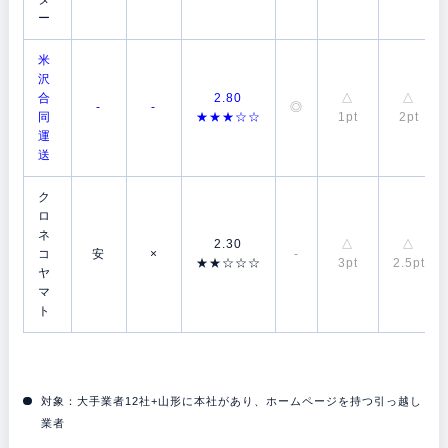
ー
米
沢
合
2.80
△
△
-
-
◎
同
★★★☆☆
1pt
2pt
運
送
ク
ロ
ネ
2.30
△
△
コ
安
×
-
★★☆☆☆
3pt
2.5pt
ヤ
マ
ト
対象：大手業者12社+山形に本社があり、ホームページを持つ引っ越し
業者