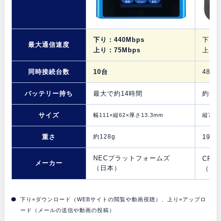
下り：440Mbps
下り：
最大通信速度
上り：75Mbps
上り：
同時接続台数
10台
48台
バッテリー持ち
最大で約14時間
約9時
サイズ
幅111×縦62×厚さ13.3mm
縦72×
重さ
約128g
198g
NECプラットフォームズ
CPSp
メーカー
（日本）
（日
下り=ダウンロード（WEBサイトの閲覧や動画視聴）、上り=アップロ
ード（メールの送信や動画の投稿）