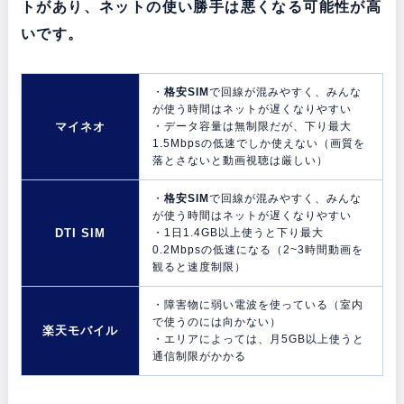
トがあり、ネットの使い勝手は悪くなる可能性が高
いです。
・
格安SIM
で回線が混みやすく、みんな
が使う時間はネットが遅くなりやすい
マイネオ
・データ容量は無制限だが、下り最大
1.5Mbpsの低速でしか使えない（画質を
落とさないと動画視聴は厳しい）
・
格安SIM
で回線が混みやすく、みんな
が使う時間はネットが遅くなりやすい
DTI SIM
・1日1.4GB以上使うと下り最大
0.2Mbpsの低速になる（2~3時間動画を
観ると速度制限）
・障害物に弱い電波を使っている（室内
で使うのには向かない）
楽天モバイル
・エリアによっては、月5GB以上使うと
通信制限がかかる