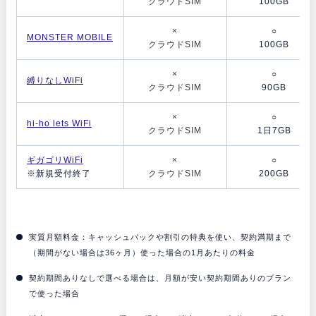
クラウドSIM
100GB
×
○
MONSTER MOBILE
クラウドSIM
100GB
×
○
縛りなしWiFi
クラウドSIM
90GB
×
○
hi-ho lets WiFi
クラウドSIM
1日7GB
ギガゴリWiFi
×
○
※新規受付終了
クラウドSIM
200GB
実質月額料金：キャッシュバックや割引の特典を使い、契約満期まで
（期間がない場合は36ヶ月）使った場合の1月あたりの料金
契約期間ありなしで選べる場合は、月額が安い契約期間ありのプラン
で使った場合