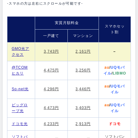
-スマホの方は左右にスクロールが可能です-
実質月額料金
スマホセッ
ト割
一戸建て
マンション
GMO光ア
3,743円
2,161円
–
クセス
@TCOM
au
/
UQモバ
4,475円
3,256円
ヒカリ
イル
/
LIBMO
au
/
UQモバ
So-net光
4,296円
3,446円
イル
ビッグロ
au
/
UQモバ
4,473円
3,403円
ーブ光
イル
ドコモ光
4,233円
2,913円
ドコモ
ソフトバ
ソフトバン