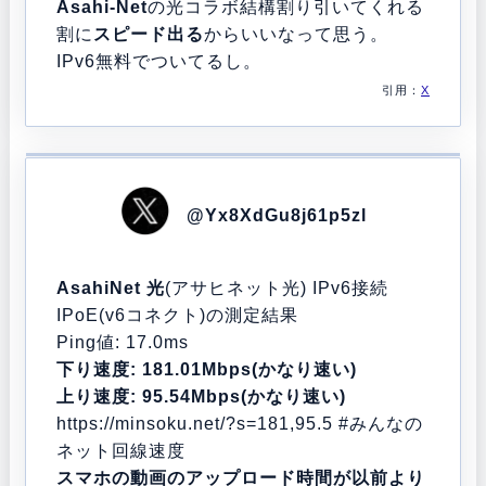
Asahi-Net
の光コラボ結構割り引いてくれる
割に
スピード出る
からいいなって思う。
IPv6無料でついてるし。
引用：
X
@Yx8XdGu8j61p5zl
AsahiNet 光
(アサヒネット光) IPv6接続
IPoE(v6コネクト)の測定結果
Ping値: 17.0ms
下り速度: 181.01Mbps(かなり速い)
上り速度: 95.54Mbps(かなり速い)
https://
minsoku.net/?s=181,95.5
#みんなの
ネット回線速度
スマホの動画のアップロード時間が以前より