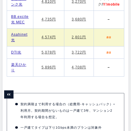
4,810円
3,270円
ンク光
ク
/
Y!mobile
BB.excite
4,735円
3,680円
–
光 MEC
Asahinet
4,574円
2,801円
au
光
DTI光
5,078円
3,722円
au
楽天ひか
5,896円
4,708円
–
り
契約満期まで利用する場合の（総費用-キャッシュバック）÷
利用月。契約期間がないものは一戸建て3年、マンション2
年利用する場合を想定。
一戸建てタイプは下り1Gbps未満のプランは対象外