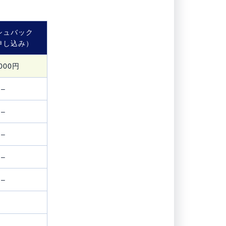
シュバック
申し込み）
,000円
–
–
–
–
–