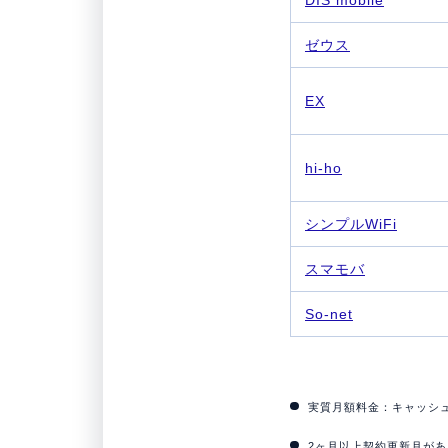
ゼウス
EX
hi-ho
シンプルWiFi
スマモバ
So-net
実質月額料金：キャッシ
2ヶ月以上契約更新月が