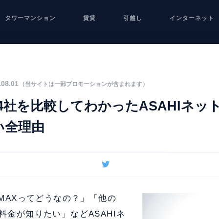
タワーマンション
賃貸
引越し
インターネット
08.01
（当サイトは一部プロモーションが含まれます）
4社を比較してわかったASAHIネット
い全理由
WiMAXってどうなの？」「他の
や料金が知りたい」などASAHIネ