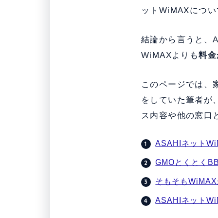
ットWiMAXにつ
結論から言うと、AS
WiMAXよりも
料金
このページでは、
をしていた筆者が、
ス内容や他の窓口
ASAHIネット
GMOとくとくB
そもそもWiMA
ASAHIネットWi