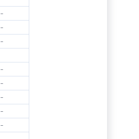
–
–
–
–
–
–
–
–
–