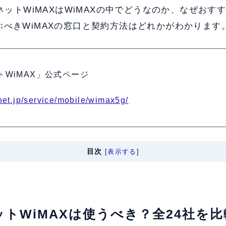
IネットWiMAXはWiMAXの中でどうなのか、なぜおす
ぶべきWiMAXの窓口と契約方法はどれかがわかります
ットWiMAX」公式ページ
-net.jp/service/mobile/wimax5g/
目次
[
表示する
]
IネットWiMAXは使うべき？全24社を