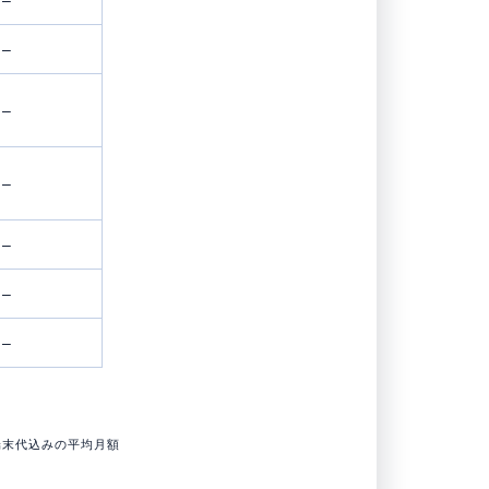
–
–
–
–
–
–
端末代込みの平均月額