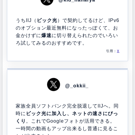
うちIIJ（
ビック光
）で契約してるけど、IPv6
のオプション最近無料になったっぽくて、お
金かけずに
爆速
に切り替えられたのでいろい
ろ試してみるのおすすめです。
引用：
X
@_okkii_
家族全員ソフトバンク完全脱退してIIJへ。同
時に
ビック光
に加入し、ネットの
速
さにびっ
くり
。これでGoogleフォトが活用できる。
一時間の動画もアップ出来るし普通に見るこ