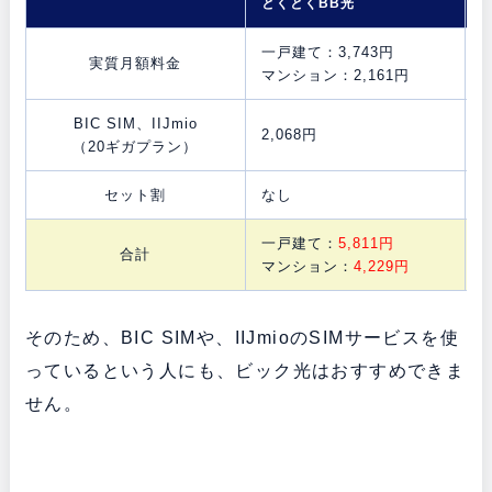
とくとくBB光
一戸建て：3,743円
実質月額料金
マンション：2,161円
BIC SIM、IIJmio
2,068円
2
（20ギガプラン）
セット割
なし
一戸建て：
5,811円
合計
マンション：
4,229円
そのため、BIC SIMや、IIJmioのSIMサービスを使
っているという人にも、ビック光はおすすめできま
せん。