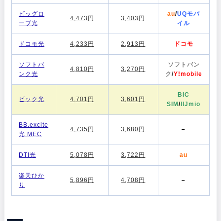
ビッグロ
au
/
UQモバ
4,473円
3,403円
ーブ光
イル
ドコモ光
4,233円
2,913円
ドコモ
ソフトバ
ソフトバン
4,810円
3,270円
ンク光
ク
/
Y!mobile
BIC
ビック光
4,701円
3,601円
SIM
/
IIJmio
BB.excite
4,735円
3,680円
–
光 MEC
DTI光
5,078円
3,722円
au
楽天ひか
5,896円
4,708円
–
り