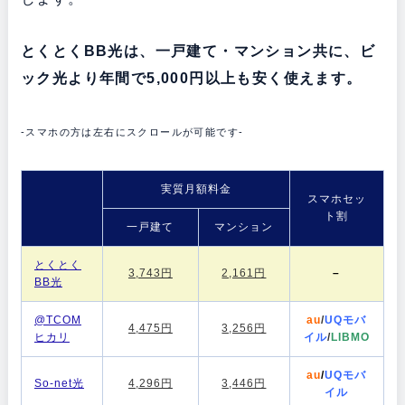
とくとくBB光は、一戸建て・マンション共に、ビ
ック光より年間で5,000円以上も安く使えます。
-スマホの方は左右にスクロールが可能です-
実質月額料金
スマホセッ
ト割
一戸建て
マンション
とくとく
3,743円
2,161円
–
BB光
@TCOM
au
/
UQモバ
4,475円
3,256円
ヒカリ
イル
/
LIBMO
au
/
UQモバ
So-net光
4,296円
3,446円
イル