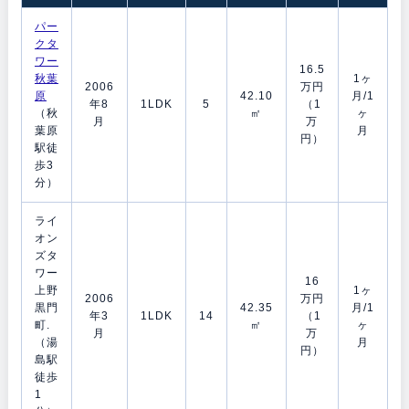
パー
クタ
ワー
16.5
秋葉
1ヶ
2006
万円
原
42.10
月/1
年8
1LDK
5
（1
（秋
㎡
ヶ
月
万
葉原
月
円）
駅徒
歩3
分）
ライ
オン
ズタ
ワー
16
上野
1ヶ
2006
万円
黒門
42.35
月/1
年3
1LDK
14
（1
町.
㎡
ヶ
月
万
（湯
月
円）
島駅
徒歩
1