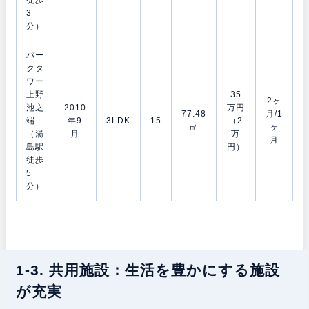
徒歩
3
分）
パー
クタ
ワー
上野
35
2ヶ
池之
2010
万円
77.48
月/1
端.
年9
3LDK
15
（2
㎡
ヶ
（湯
月
万
月
島駅
円）
徒歩
5
分）
1-3. 共用施設：生活を豊かにする施設
が充実