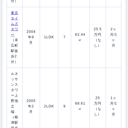
分）
東京
タイ
ムズ
タワ
25.5
2ヶ
2004
ー
62.44
万円
月/1
年9
1LDK
7
（末
㎡
（な
ヶ
月
広町
し）
月
駅徒
歩2
分）
ルネ
ッサ
ンス
タワ
ー上
25
1ヶ
野池
2005
68.61
万円
月/1
之
年2
2LDK
9
㎡
（な
ヶ
端.
月
し）
月
（根
津駅