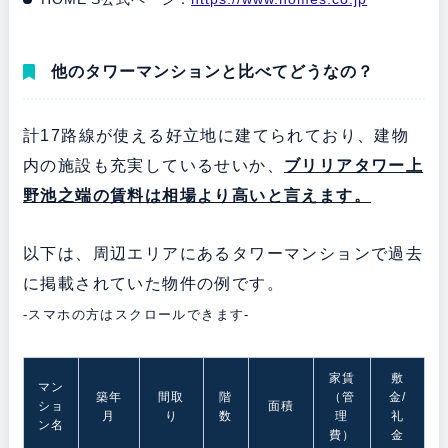
他のタワーマンションと比べてどうなの？
計17路線が使える好立地に建てられており、建物
内の施設も充実しているせいか、
ブリリアタワー上
野池之端の
賃料は相場より高いと言えます。
以下は、周辺エリアにあるタワーマンションで過去
に掲載されていた物件の例です。
-スマホの方はスクロールできます-
家賃
敷
マン
築年
間取
階
（管
金/
ショ
面積
月
り
数
理
礼
ン名
費）
金