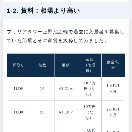
1-2. 賃料：相場より高い
ブリリアタワー上野池之端で過去に入居者を募集し
ていた部屋とその家賃を抜粋してみました。
家賃
敷金/礼
間取り
階数
面積
（管理
金
費）
18.5万
1ヶ月/1
1LDK
16
41.21㎡
円（な
ヶ月
し）
30万円
2ヶ月/1
1LDK
28
61.18㎡
（な
ヶ月
し）
33万円