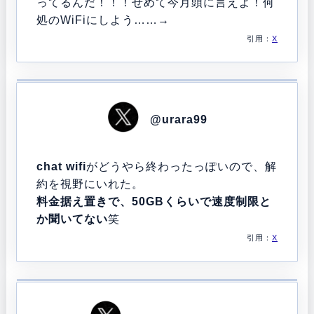
ってるんだ！！！せめて今月頭に言えよ！何
処のWiFiにしよう……→
引用：
X
@urara99
chat wifi
がどうやら終わったっぽいので、解
約を視野にいれた。
料金据え置きで、50GBくらいで速度制限と
か聞いてない
笑
引用：
X