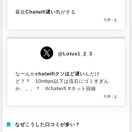
最近
Chatwifi遅い
気がする
引用：
X
@Lotus1_2_3
なーんか
chatwifiクソほど遅い
んだけ
ど？？ 10mbps以下は流石にゴミすぎん
か。。。？
#chatwifi
#ネット回線
引用：
X
なぜこうした口コミが多い？