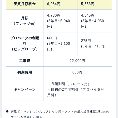
実質月額料金
6,084円
5,553円
4,730円
4,345円
月額
(3年目~5,940
(3年目~4,950
（フレッツ光）
円)
円)
プロバイダの利用
660円
275円
料
(3年目~1,100
(3年目~715円)
（ビッグローブ）
円)
工事費
22,000円
初期費用
880円
・月額割引（フレッツ光）
キャンペーン
・最初の2年間割引（プロバイダ利
用料）
戸建て、マンション共にフレッツ光ネクストの最大通信速度1Gbpsの
プランを契約した場合