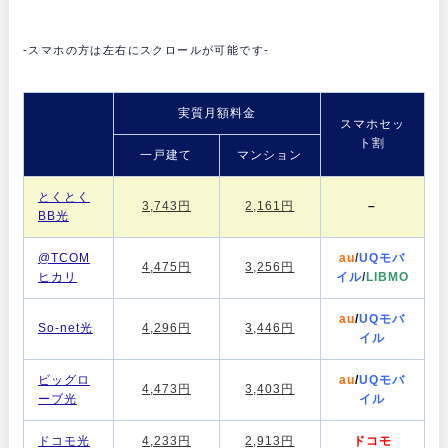
-スマホの方は左右にスクロールが可能です-
実質月額料金
スマホセッ
ト割
一戸建て
マンション
とくとく
3,743円
2,161円
–
BB光
@TCOM
au
/
UQモバ
4,475円
3,256円
ヒカリ
イル
/
LIBMO
au
/
UQモバ
So-net光
4,296円
3,446円
イル
ビッグロ
au
/
UQモバ
4,473円
3,403円
ーブ光
イル
ドコモ光
4,233円
2,913円
ドコモ