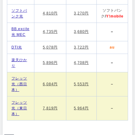
ソフトバ
ソフトバン
4,810円
3,270円
ンク光
ク
/
Y!mobile
BB.excite
4,735円
3,680円
–
光 MEC
DTI光
5,078円
3,722円
au
楽天ひか
5,896円
4,708円
–
り
フレッツ
光（西日
6,084円
5,553円
–
本）
フレッツ
光（東日
7,819円
5,964円
–
本）