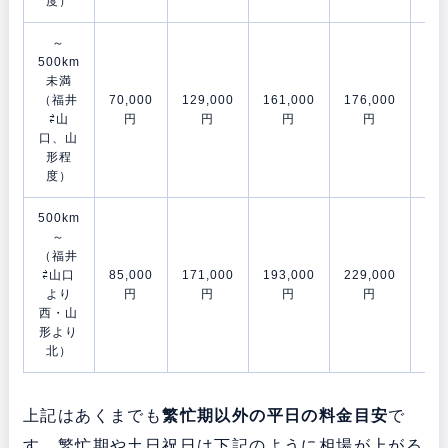
度）
～
500km
未満
（福井
70,000
129,000
161,000
176,000
202
⇄山
円
円
円
円
口、山
形程
度）
500km
～
（福井
⇄山口
85,000
171,000
193,000
229,000
278
より
円
円
円
円
西・山
形より
北）
上記はあくまでも
繁忙期以外の平日の料金目安
で
す。繁忙期や土日祝日は下記のように相場が上がる