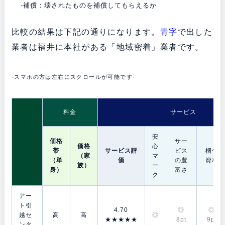
-補償：壊されたものを補償してもらえるか
比較の結果は下記の通りになります。
青字
で出した
業者は福井に本社がある「地域密着」業者です。
-スマホの方は左右にスクロールが可能です-
料金
サービス
安
価格
サー
価格
心
帯
サービス評
ビス
梱包
（家
マ
（単
価
の豊
資材
族）
ー
身）
富さ
ク
アー
ト引
4.70
◎
◎
越セ
高
高
◎
★★★★★
8pt
9pt
ンタ