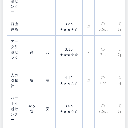
越セ
ンタ
ー
西濃
3.85
◯
◎
-
-
◎
運輸
★★★★☆
5.5pt
8pt
アー
ク引
3.15
◯
◯
越セ
高
安
-
★★★☆☆
7pt
7pt
ンタ
ー
人力
4.15
◯
◎
引越
安
安
◎
★★★☆☆
6pt
8pt
社
ハー
ト引
やや
3.05
◯
◎
越セ
安
-
安
★★★☆☆
7.5pt
8pt
ンタ
ー