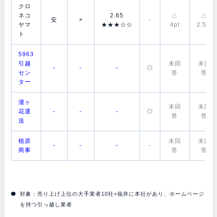
クロ
ネコ
2.65
△
△
安
×
-
ヤマ
★★★☆☆
4pt
2.5pt
ト
5963
引越
未回
未回
-
-
-
◎
セン
答
答
ター
瀧ヶ
未回
未回
花運
-
-
-
◎
答
答
送
植原
未回
未回
-
-
-
-
商事
答
答
対象：売り上げ上位の大手業者10社+福井に本社があり、ホームページ
を持つ引っ越し業者