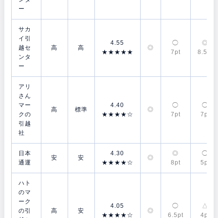
ー
サカ
イ引
4.55
◯
◎
越セ
高
高
◎
★★★★★
7pt
8.5pt
ンタ
ー
アリ
さん
マー
4.40
◯
◯
高
標準
◎
クの
★★★★☆
7pt
7pt
引越
社
日本
4.30
◎
◯
安
安
◎
通運
★★★★☆
8pt
5pt
ハト
のマ
ーク
4.05
◯
△
の引
高
安
◎
★★★★☆
6.5pt
4pt