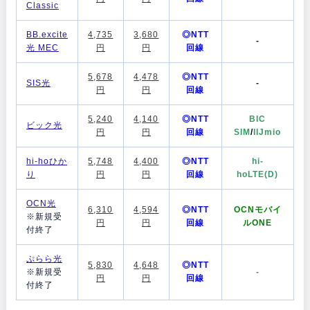
Classic
BB.excite
4,735
3,680
◎NTT
-
光 MEC
円
円
回線
5,678
4,478
◎NTT
SIS光
-
円
円
回線
5,240
4,140
◎NTT
BIC
ビック光
円
円
回線
SIM
/
IIJmio
hi-hoひか
5,748
4,400
◎NTT
hi-
り
円
円
回線
hoLTE(D)
OCN光
6,310
4,594
◎NTT
OCNモバイ
※新規受
円
円
回線
ルONE
付終了
ぷらら光
5,830
4,648
◎NTT
※新規受
-
円
円
回線
付終了