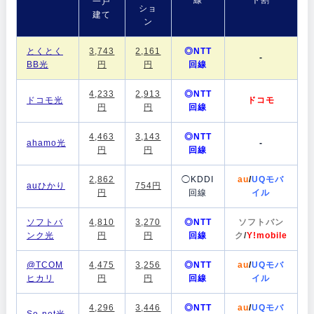
線
ト割
一戸
ショ
建て
ン
とくとく
3,743
2,161
◎NTT
-
BB光
円
円
回線
4,233
2,913
◎NTT
ドコモ光
ドコモ
円
円
回線
4,463
3,143
◎NTT
ahamo光
-
円
円
回線
2,862
◯KDDI
au
/
UQモバ
auひかり
754円
円
回線
イル
ソフトバ
4,810
3,270
◎NTT
ソフトバン
ンク光
円
円
回線
ク
/
Y!mobile
@TCOM
4,475
3,256
◎NTT
au
/
UQモバ
ヒカリ
円
円
回線
イル
4,296
3,446
◎NTT
au
/
UQモバ