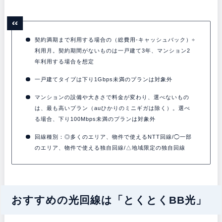
契約満期まで利用する場合の（総費用-キャッシュバック）÷
利用月。契約期間がないものは一戸建て3年、マンション2
年利用する場合を想定
一戸建てタイプは下り1Gbps未満のプランは対象外
マンションの設備や大きさで料金が変わり、選べないもの
は、最も高いプラン（auひかりのミニギガは除く）。選べ
る場合、下り100Mbps未満のプランは対象外
回線種別：◎多くのエリア、物件で使えるNTT回線/◯一部
のエリア、物件で使える独自回線/△地域限定の独自回線
おすすめの光回線は「とくとくBB光」