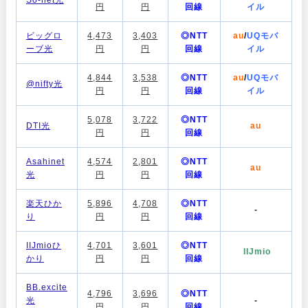
So-net光
円
円
回線
イル
ビッグロ
4,473
3,403
◎NTT
au
/
UQモバ
ーブ光
円
円
回線
イル
4,844
3,538
◎NTT
au
/
UQモバ
@nifty光
円
円
回線
イル
5,078
3,722
◎NTT
DTI光
au
円
円
回線
Asahinet
4,574
2,801
◎NTT
au
光
円
円
回線
楽天ひか
5,896
4,708
◎NTT
-
り
円
円
回線
IIJmioひ
4,701
3,601
◎NTT
IIJmio
かり
円
円
回線
BB.excite
4,796
3,696
◎NTT
光
-
円
円
回線