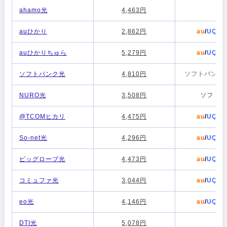
ahamo光
4,463円
-
auひかり
2,862円
au
/
UQモ
auひかりちゅら
5,279円
au
/
UQモ
ソフトバンク光
4,810円
ソフトバンク
/
NURO光
3,508円
ソフトバ
@TCOMヒカリ
4,475円
au
/
UQモ
So-net光
4,296円
au
/
UQモ
ビッグローブ光
4,473円
au
/
UQモ
コミュファ光
3,044円
au
/
UQモ
eo光
4,146円
au
/
UQモ
DTI光
5,078円
au