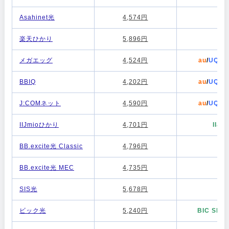
Asahinet光
4,574円
au
楽天ひかり
5,896円
-
メガエッグ
4,524円
au
/
UQモ
BBIQ
4,202円
au
/
UQモ
J:COMネット
4,590円
au
/
UQモ
IIJmioひかり
4,701円
IIJm
BB.excite光 Classic
4,796円
-
BB.excite光 MEC
4,735円
-
SIS光
5,678円
-
ビック光
5,240円
BIC SIM
/