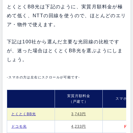
とくとくBB光は下記のように、実質月額料金が極
めて低く、NTTの回線を使うので、ほとんどのエリ
ア・物件で使えます。
下記は100社から選んだ主要な光回線の比較です
が、迷った場合はとくとくBB光を選ぶようにしま
しょう。
-スマホの方は左右にスクロールが可能です-
実質月額料金
スマホセ
（戸建て）
とくとくBB光
3,743円
-
ドコモ光
4,233円
ドコ