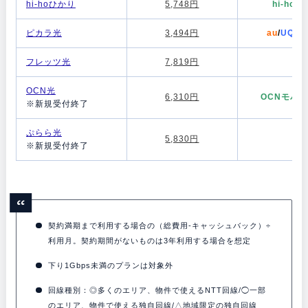
hi-hoひかり
5,748円
hi-hoLT
ピカラ光
3,494円
au
/
UQモ
フレッツ光
7,819円
-
OCN光
6,310円
OCNモバイ
※新規受付終了
ぷらら光
5,830円
-
※新規受付終了
契約満期まで利用する場合の（総費用-キャッシュバック）÷
利用月。契約期間がないものは3年利用する場合を想定
下り1Gbps未満のプランは対象外
回線種別：◎多くのエリア、物件で使えるNTT回線/◯一部
のエリア、物件で使える独自回線/△地域限定の独自回線