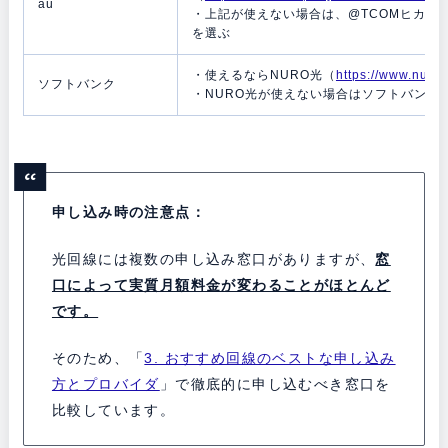
au
・上記が使えない場合は、@TCOMヒカリ
を選ぶ
・使えるならNURO光（
https://www.nuro.
ソフトバンク
・NURO光が使えない場合はソフトバンク
申し込み時の注意点：
光回線には複数の申し込み窓口がありますが、
窓
口によって実質月額料金が変わることがほとんど
です。
そのため、「
3. おすすめ回線のベストな申し込み
方とプロバイダ
」で徹底的に申し込むべき窓口を
比較しています。