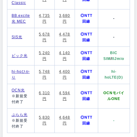
Classic
BB.excite
4,735
3,680
◎NTT
-
光 MEC
円
円
回線
5,678
4,478
◎NTT
SIS光
-
円
円
回線
5,240
4,140
◎NTT
BIC
ビック光
円
円
回線
SIM
/
IIJmio
hi-hoひか
5,748
4,400
◎NTT
hi-
り
円
円
回線
hoLTE(D)
OCN光
6,310
4,594
◎NTT
OCNモバイ
※新規受
円
円
回線
ルONE
付終了
ぷらら光
5,830
4,648
◎NTT
※新規受
-
円
円
回線
付終了