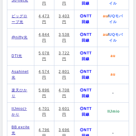
So-net光
円
円
回線
イル
ビッグロ
4,473
3,403
◎NTT
au
/
UQモバ
ーブ光
円
円
回線
イル
4,844
3,538
◎NTT
au
/
UQモバ
@nifty光
円
円
回線
イル
5,078
3,722
◎NTT
DTI光
au
円
円
回線
Asahinet
4,574
2,801
◎NTT
au
光
円
円
回線
楽天ひか
5,896
4,708
◎NTT
-
り
円
円
回線
IIJmioひ
4,701
3,601
◎NTT
IIJmio
かり
円
円
回線
BB.excite
4,796
3,696
◎NTT
光
-
円
円
回線