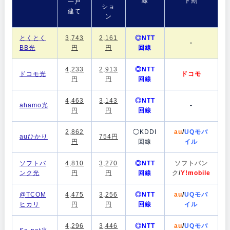
線
ト割
一戸
ショ
建て
ン
とくとく
3,743
2,161
◎NTT
-
BB光
円
円
回線
4,233
2,913
◎NTT
ドコモ光
ドコモ
円
円
回線
4,463
3,143
◎NTT
ahamo光
-
円
円
回線
2,862
◯KDDI
au
/
UQモバ
auひかり
754円
円
回線
イル
ソフトバ
4,810
3,270
◎NTT
ソフトバン
ンク光
円
円
回線
ク
/
Y!mobile
@TCOM
4,475
3,256
◎NTT
au
/
UQモバ
ヒカリ
円
円
回線
イル
4,296
3,446
◎NTT
au
/
UQモバ