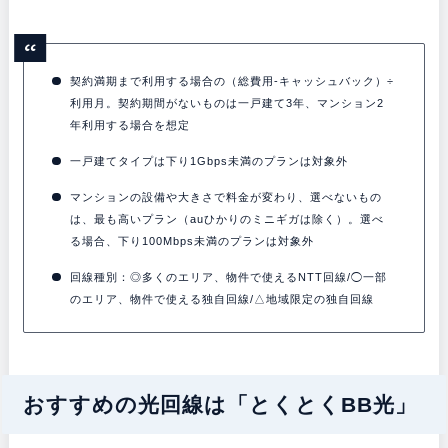
契約満期まで利用する場合の（総費用-キャッシュバック）÷
利用月。契約期間がないものは一戸建て3年、マンション2
年利用する場合を想定
一戸建てタイプは下り1Gbps未満のプランは対象外
マンションの設備や大きさで料金が変わり、選べないもの
は、最も高いプラン（auひかりのミニギガは除く）。選べ
る場合、下り100Mbps未満のプランは対象外
回線種別：◎多くのエリア、物件で使えるNTT回線/◯一部
のエリア、物件で使える独自回線/△地域限定の独自回線
おすすめの光回線は「とくとくBB光」