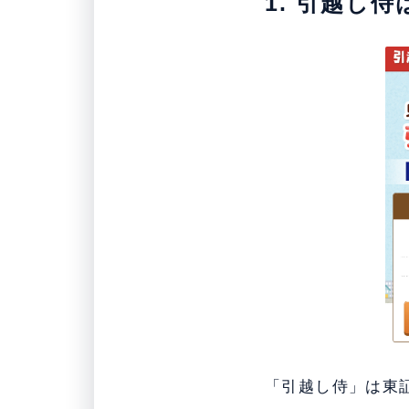
1. 引越し
「引越し侍」は東