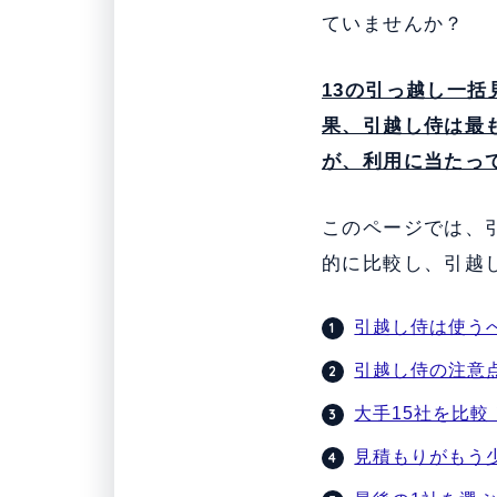
ていませんか？
13の引っ越し一
果、引越し侍は最
が、利用に当たっ
このページでは、
的に比較し、引越
引越し侍は使う
引越し侍の注意
大手15社を比較
見積もりがもう