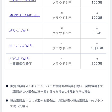
クラウドSIM
100GB
×
○
MONSTER MOBILE
クラウドSIM
100GB
×
○
縛りなしWiFi
クラウドSIM
90GB
×
○
hi-ho lets WiFi
クラウドSIM
1日7GB
ギガゴリWiFi
×
○
※新規受付終了
クラウドSIM
200GB
実質月額料金：キャッシュバックや割引の特典を使い、契約満期まで
（期間がない場合は36ヶ月）使った場合の1月あたりの料金
契約期間ありなしで選べる場合は、月額が安い契約期間ありのプラン
で使った場合