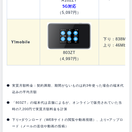
A102ZT
5G対応
（5,097円）
下り：838Mbp
Y!mobile
上り：46Mbps
803ZT
（4,997円）
実質月額料金：契約満期、期間がないものは約3年使った場合の端末代
込みの平均月額
「803ZT」の端末代は店舗によるが、オンラインで販売されていた当
時の7,200円で実質月額料金を計算
下り=ダウンロード（WEBサイトの閲覧や動画視聴）、上り=アップロ
ード（メールの送信や動画の投稿）