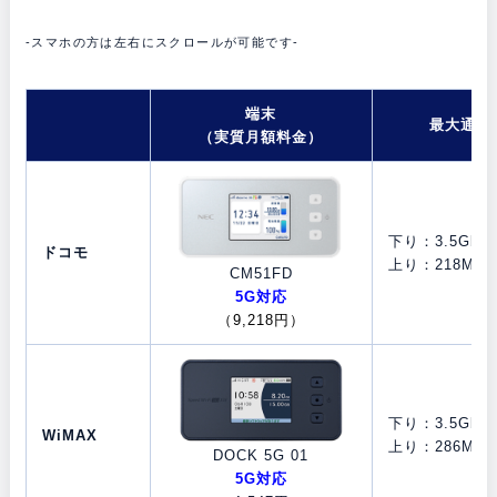
-スマホの方は左右にスクロールが可能です-
端末
最大通信
（実質月額料金）
下り：3.5Gbps
ドコモ
上り：218Mbp
CM51FD
5G対応
（9,218円）
下り：3.5Gbps
WiMAX
上り：286Mbp
DOCK 5G 01
5G対応