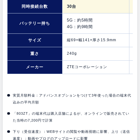
同時接続台数
30台
16
5G：約5時間
バッテリー持ち
4
4G：約9時間
サイズ
縦69×幅141×厚さ15.9mm
縦6
重さ
240g
15
メーカー
ZTEコーポレーション
Z
実質月額料金：アドバンスオプションをつけて3年使った場合の端末代
込みの平均月額
「803ZT」の端末代は購入店舗によるが、オンラインで販売されてい
た当時の7,200円で計算
下り（受信速度）：WEBサイトの閲覧や動画視聴に影響、上り（送信
速度）：動画やブログのアップロードに影響