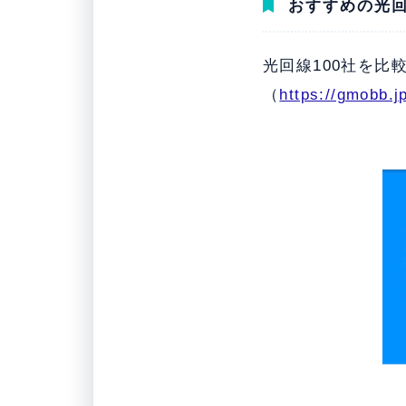
おすすめの光回
光回線100社を比
（
https://gmobb.j