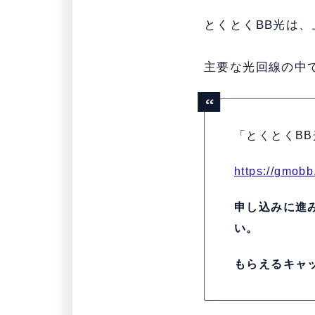
とくとくBB光は
主要な光回線の中
「とくとくB
https://gmobb
申し込みに進
い。
もらえるキャッ