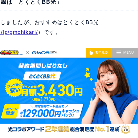
線は「とくとくBB光」
較しましたが、おすすめはとくとくBB光
p/lp/gmohikari/
）です。