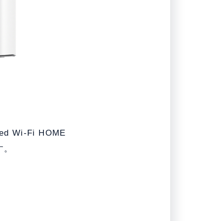
i-Fi HOME
す。