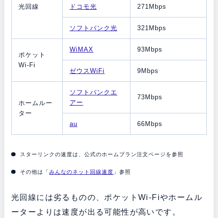
光回線
ドコモ光
271Mbps
ソフトバンク光
321Mbps
WiMAX
93Mbps
ポケット
Wi-Fi
ゼウスWiFi
9Mbps
ソフトバンクエ
73Mbps
アー
ホームルー
ター
au
66Mbps
スターリンクの速度は、公式のホームプラン注文ページを参照
その他は「
みんなのネット回線速度
」参照
光回線には劣るものの、ポケットWi-Fiやホームル
ーターよりは速度が出る可能性が高いです。