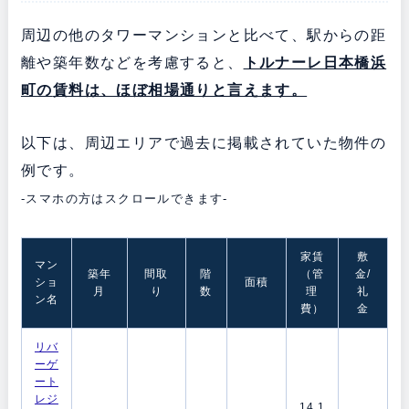
周辺の他のタワーマンションと比べて、駅からの距
離や築年数などを考慮すると、
トルナーレ日本橋浜
町の
賃料は、ほぼ相場通りと言えます。
以下は、周辺エリアで過去に掲載されていた物件の
例です。
-スマホの方はスクロールできます-
家賃
敷
マン
築年
間取
階
（管
金/
ショ
面積
月
り
数
理
礼
ン名
費）
金
リバ
ーゲ
ート
レジ
14.1