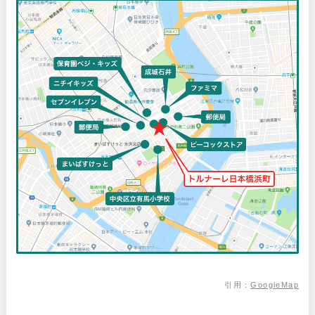
引用：
GoogleMap