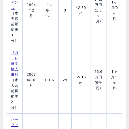
デン
1ヶ
1994
ワン
万円
ス
42.30
月/0
年2
ルー
3
(1.5
（水
㎡
ヶ
月
ム
ヶ
天宮
月
月)
前駅
徒歩
3
分）
リガ
ーレ
日本
橋人
26.6
1ヶ
形町
2007
55.16
万円
月/1
（水
年10
1LDK
29
㎡
(6千
ヶ
天宮
月
円)
月
前駅
徒歩
2
分）
パー
クア