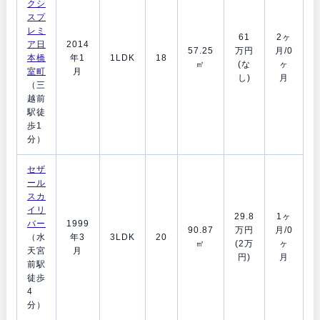
クシ
スプ
レミ
61
2ヶ
ア日
2014
57.25
万円
月/0
本橋
年1
1LDK
18
㎡
(な
ヶ
室町
月
し)
月
（三
越前
駅徒
歩1
分）
セザ
ール
スカ
イリ
29.8
1ヶ
バー
1999
90.87
万円
月/0
（水
年3
3LDK
20
㎡
(2万
ヶ
天宮
月
円)
月
前駅
徒歩
4
分）