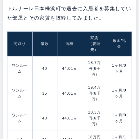
トルナーレ日本橋浜町で過去に入居者を募集してい
た部屋とその家賃を抜粋してみました。
家賃
敷金/礼
間取り
階数
面積
（管理
金
費）
18.7万
ワンルー
1ヶ月/0
40
44.01㎡
円(6千
ム
ヶ月
円)
19.4万
ワンルー
1ヶ月/0
35
44.01㎡
円(6千
ム
ヶ月
円)
20.3万
ワンルー
1ヶ月/0
40
44.01㎡
円(6千
ム
ヶ月
円)
18万円
1ヶ月/1