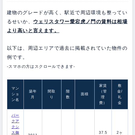
建物のグレードが高く、駅近で周辺環境も整ってい
るせいか、
ウェリスタワー愛宕虎ノ門の賃料は相場
より高いと言えます。
以下は、周辺エリアで過去に掲載されていた物件の
例です。
-スマホの方はスクロールできます-
家賃
敷
マン
築年
間取
階
（管
金/
ショ
面積
月
り
数
理
礼
ン名
費）
金
パー
クア
クシ
ス御
37.5
2ヶ