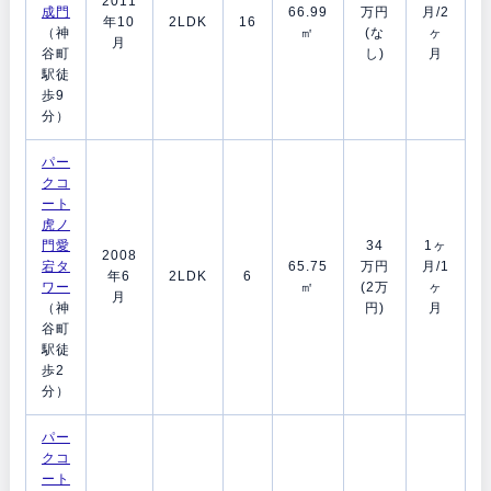
2011
成門
66.99
万円
月/2
年10
2LDK
16
（神
㎡
(な
ヶ
月
谷町
し)
月
駅徒
歩9
分）
パー
クコ
ート
虎ノ
門愛
34
1ヶ
2008
宕タ
65.75
万円
月/1
年6
2LDK
6
ワー
㎡
(2万
ヶ
月
（神
円)
月
谷町
駅徒
歩2
分）
パー
クコ
ート