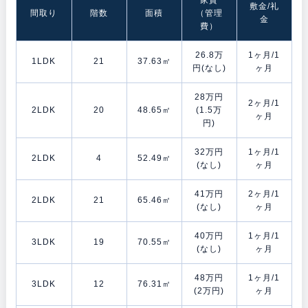
敷金/礼
間取り
階数
面積
（管理
金
費）
26.8万
1ヶ月/1
1LDK
21
37.63㎡
円(なし)
ヶ月
28万円
2ヶ月/1
2LDK
20
48.65㎡
(1.5万
ヶ月
円)
32万円
1ヶ月/1
2LDK
4
52.49㎡
(なし)
ヶ月
41万円
2ヶ月/1
2LDK
21
65.46㎡
(なし)
ヶ月
40万円
1ヶ月/1
3LDK
19
70.55㎡
(なし)
ヶ月
48万円
1ヶ月/1
3LDK
12
76.31㎡
(2万円)
ヶ月