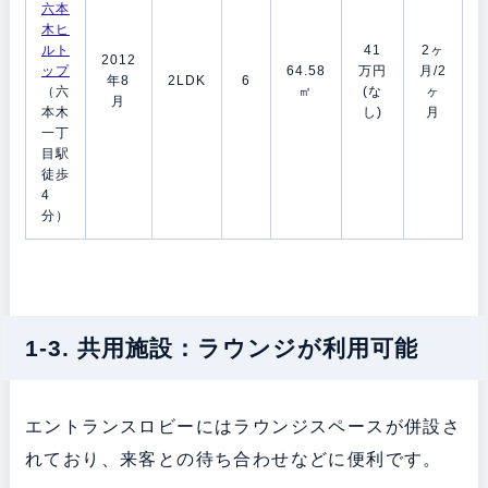
六本
木ヒ
ルト
41
2ヶ
2012
ップ
64.58
万円
月/2
年8
2LDK
6
（六
㎡
(な
ヶ
月
本木
し)
月
一丁
目駅
徒歩
4
分）
1-3. 共用施設：ラウンジが利用可能
エントランスロビーにはラウンジスペースが併設さ
れており、来客との待ち合わせなどに便利です。