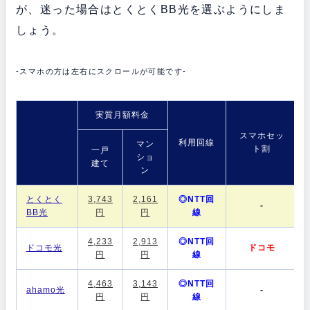
が、迷った場合はとくとくBB光を選ぶようにしま
しょう。
-スマホの方は左右にスクロールが可能です-
実質月額料金
スマホセッ
利用回線
マン
ト割
一戸
ショ
建て
ン
とくとく
3,743
2,161
◎NTT回
-
BB光
円
円
線
4,233
2,913
◎NTT回
ドコモ光
ドコモ
円
円
線
4,463
3,143
◎NTT回
ahamo光
-
円
円
線