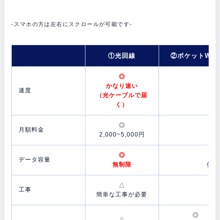
-スマホの方は左右にスクロールが可能です-
①光回線
②ポケットW-F
◎
かなり速い
速度
そ
（光ケーブルで届
（
く）
◎
月額料金
2,000~5,000円
3,
◎
データ容量
無制限
使い
△
工事
簡単な工事が必要
◎
△