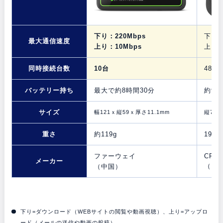
下り：220Mbps
下り：
最大通信速度
上り：10Mbps
上り：
同時接続台数
10台
48台
バッテリー持ち
最大で約8時間30分
約9時
サイズ
幅121ｘ縦59ｘ厚さ11.1mm
縦72×
重さ
約119g
198g
ファーウェイ
CPSp
メーカー
（日
（中国）
下り=ダウンロード（WEBサイトの閲覧や動画視聴）、上り=アップロ
ード（メールの送信や動画の投稿）