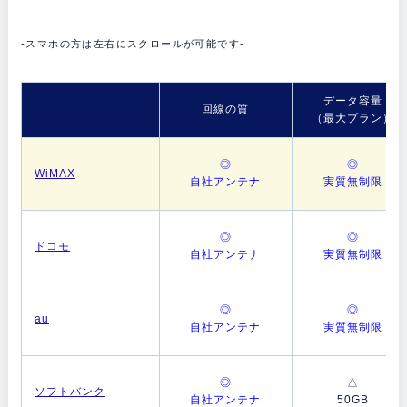
-スマホの方は左右にスクロールが可能です-
データ容量
回線の質
（最大プラン）
◎
◎
WiMAX
自社アンテナ
実質無制限
◎
◎
ドコモ
自社アンテナ
実質無制限
◎
◎
au
自社アンテナ
実質無制限
◎
△
ソフトバンク
自社アンテナ
50GB