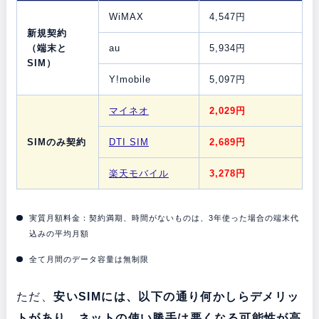
WiMAX
4,547円
新規契約
（端末と
au
5,934円
SIM）
Y!mobile
5,097円
マイネオ
2,029円
SIMのみ契約
DTI SIM
2,689円
楽天モバイル
3,278円
実質月額料金：契約満期、時間がないものは、3年使った場合の端末代
込みの平均月額
全て月間のデータ容量は無制限
ただ、
安いSIMには、以下の通り何かしらデメリッ
トがあり、ネットの使い勝手は悪くなる可能性が高