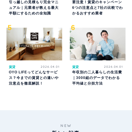
引っ越しの見積もり完全マニ
要注意！賃貸のキャンペーン
ュアル｜元業者が教える最大
6つの注意点と7社の比較でわ
半額にするための全知識
かるおすすめ業者
賃貸
2026.04.01
賃貸
2026.04.01
OYO LIFEってどんなサービ
年収別の二人暮らしの生活費
ス？今までの賃貸との違いや
｜3000組のデータでわかる
注意点を徹底解説！
平均値と分担方法
NEW