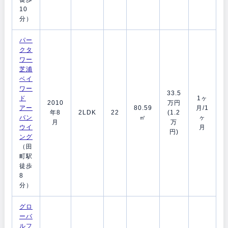
10
分）
パー
クタ
ワー
芝浦
ベイ
ワー
33.5
ド
1ヶ
2010
万円
アー
80.59
月/1
年8
2LDK
22
(1.2
バン
㎡
ヶ
月
万
ウイ
月
円)
ング
（田
町駅
徒歩
8
分）
グロ
ーバ
ルフ