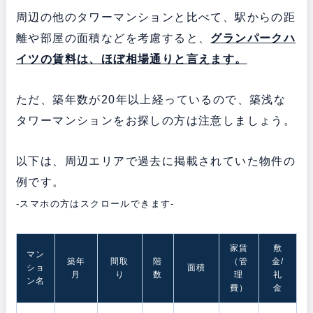
周辺の他のタワーマンションと比べて、駅からの距
離や部屋の面積などを考慮すると、
グランパークハ
イツの賃料は、ほぼ相場通りと言えます。
ただ、築年数が20年以上経っているので、築浅な
タワーマンションをお探しの方は注意しましょう。
以下は、周辺エリアで過去に掲載されていた物件の
例です。
-スマホの方はスクロールできます-
家賃
敷
マン
築年
間取
階
（管
金/
ショ
面積
月
り
数
理
礼
ン名
費）
金