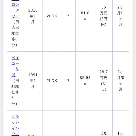
ロン
35
2ヶ
トタ
2016
81.0
万円
月/1
ワー
年1
2LDK
5
㎡
(2万
ヶ
（日
月
円)
月
の出
駅徒
歩8
分）
ベイ
コー
ト芝
29.7
2ヶ
浦
1991
85.98
万円
月/0
（田
年1
2LDK
7
㎡
(な
ヶ
町駅
月
し)
月
徒歩
5
分）
クラ
ッシ
ィハ
ウス
45
1ヶ