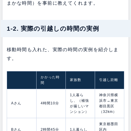
まかな時間）を事前に教えてくれます。
1-2. 実際の引越しの時間の実例
移動時間も入れた、実際の時間の実例を紹介しま
す。
かかった時
家族数
引越し距離
間
1人暮ら
神奈川県横
し、（補強
浜市→東京
Aさん
4時間10分
が厳しいマ
都目黒区
ンション）
（32km）
東京都墨田
Bさん
2時間45分
1人暮らし
区内